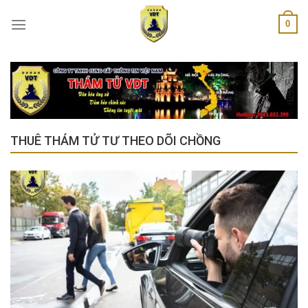
Skip
0
to
content
THUÊ THÁM TỬ TƯ THEO DÕI CHỒNG