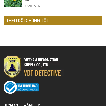
đó !
25/03/2020
THEO DÕI CHÚNG TÔI
DỊCH VỤ THÁM TỬ