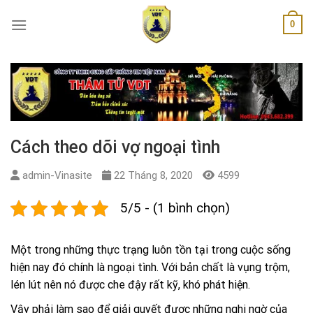
Skip
0
to
content
Cách theo dõi vợ ngoại tình
admin-Vinasite
22 Tháng 8, 2020
4599
5/5 - (1 bình chọn)
Một trong những thực trạng luôn tồn tại trong cuộc sống
hiện nay đó chính là ngoại tình. Với bản chất là vụng trộm,
lén lút nên nó được che đậy rất kỹ, khó phát hiện.
Vậy phải làm sao để giải quyết được những nghi ngờ của