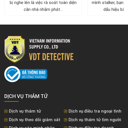
bị nghe lén là việc rà soát toàn diện
mình stalker, bạn c
căn nhà nhằm phát...
dấu hiệu bất 
DỊCH VỤ THÁM TỬ
Dịch vụ thám tử
Dịch vụ điều tra ngoại tình
Dịch vụ theo dõi giám sát
Dịch vụ thám tử tìm người
Dịch vụ xác minh nhân
Dịch vụ điều tra doanh