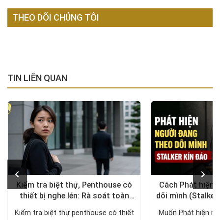
THEO DÕI CHÚNG TÔI
TIN LIÊN QUAN
Kiểm tra biệt thự, Penthouse có
Cách Phát hiện 
thiết bị nghe lén: Rà soát toàn
dõi mình (Stalker
diện, trả lại không gian riêng tư
xử lý a
Kiểm tra biệt thự penthouse có thiết
Muốn Phát hiện ng