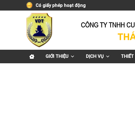
Skip
Có giấy phép hoạt động
to
content
GIỚI THIỆU
DỊCH VỤ
THIẾT 