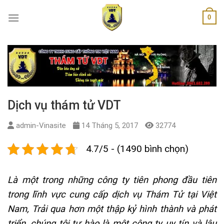
Skip
0
to
content
Dịch vụ thám tử VDT
admin-Vinasite
14 Tháng 5, 2017
32774
4.7/5 - (1490 bình chọn)
Là một trong những công ty tiên phong đầu tiên
trong lĩnh vực cung cấp dịch vụ Thám Tử tại Việt
Nam, Trải qua hơn một thập kỷ hình thành và phát
triển, chúng tôi tự hào là một công ty uy tín và lâu