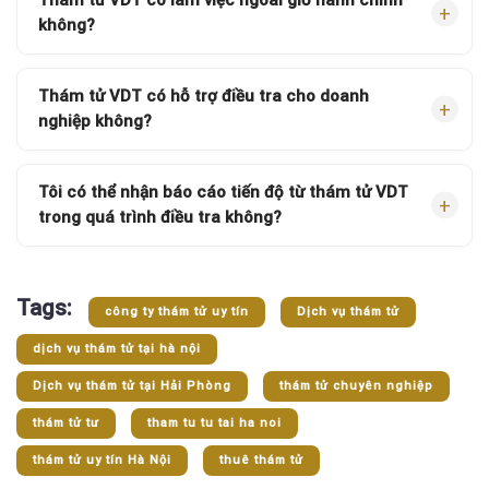
Thám tử VDT có làm việc ngoài giờ hành chính
không?
Thám tử VDT có hỗ trợ điều tra cho doanh
nghiệp không?
Tôi có thể nhận báo cáo tiến độ từ thám tử VDT
trong quá trình điều tra không?
Tags:
công ty thám tử uy tín
Dịch vụ thám tử
dịch vụ thám tử tại hà nội
Dịch vụ thám tử tại Hải Phòng
thám tử chuyên nghiệp
thám tử tư
tham tu tu tai ha noi
thám tử uy tín Hà Nội
thuê thám tử