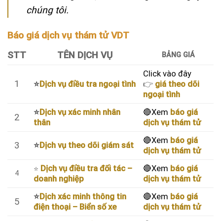
chúng tôi.
Báo giá dịch vụ thám tử VDT
STT
TÊN DỊCH VỤ
BẢNG GIÁ
Click vào đây
1
⭐
Dịch vụ điều tra ngoại tình
👉
giá theo dõi
ngoại tình
⭐
Dịch vụ xác minh nhân
🔴Xem
báo giá
2
thân
dịch vụ thám tử
🔴Xem
báo giá
3
⭐
Dịch vụ theo dõi giám sát
dịch vụ thám tử
Dịch vụ điều tra đối tác –
🔴Xem
báo giá
⭐
4
doanh nghiệp
dịch vụ thám tử
⭐
Dịch xác minh thông tin
🔴Xem
báo giá
5
điện thoại – Biển số xe
dịch vụ thám tử