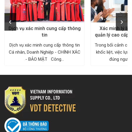
Dịch vụ xác minh cung cấp thông
Xác minh lý lịc
tin
quản lý cao cấp 
Dịch vụ xác minh cung cấp thông tin
Trong bối cảnh cạn
Cá nhân, Doanh Nghiệp - CHÍNH XÁC
khốc liệt, việc lự
- BẢO MẬT Công...
đúng người v