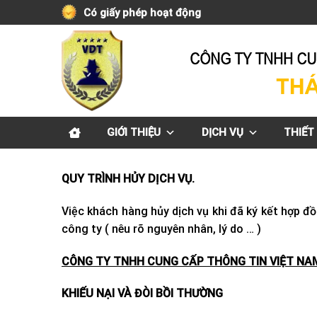
Skip
Có giấy phép hoạt động
to
content
GIỚI THIỆU
DỊCH VỤ
THIẾT 
QUY TRÌNH HỦY DỊCH VỤ.
Việc khách hàng hủy dịch vụ khi đã ký kết hợp đ
công ty ( nêu rõ nguyên nhân, lý do … )
CÔNG TY TNHH CUNG CẤP THÔNG TIN VIỆT NA
KHIẾU NẠI VÀ ĐÒI BỒI THƯỜNG