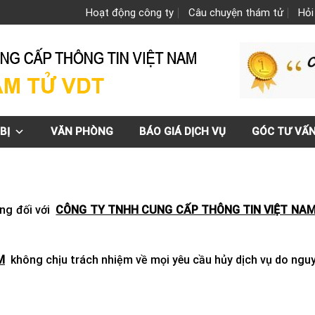
Hoạt động công ty
Câu chuyện thám tử
Hỏi
BỊ
VĂN PHÒNG
BÁO GIÁ DỊCH VỤ
GÓC TƯ VẤ
ồng đối với
CÔNG TY TNHH CUNG CẤP THÔNG TIN VIỆT NA
M
không chịu trách nhiệm về mọi yêu cầu hủy dịch vụ do nguyê