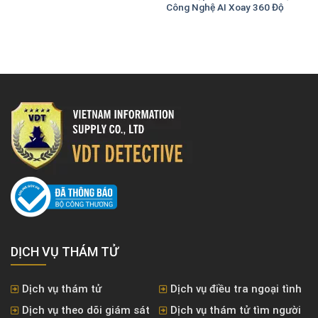
Công Nghệ AI Xoay 360 Độ
00₫.
DỊCH VỤ THÁM TỬ
Dịch vụ thám tử
Dịch vụ điều tra ngoại tình
Dịch vụ theo dõi giám sát
Dịch vụ thám tử tìm người