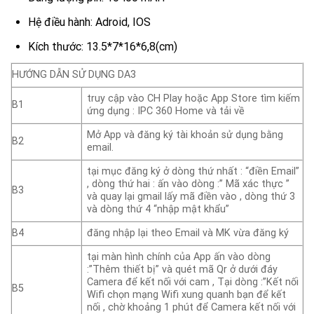
Hệ điều hành: Adroid, IOS
Kích thước: 13.5*7*16*6,8(cm)
HƯỚNG DẪN SỬ DỤNG DA3
truy cập vào CH Play hoặc App Store tìm kiếm
B1
ứng dụng : IPC 360 Home và tải về
Mở App và đăng ký tài khoản sử dụng bằng
B2
email.
tại mục đăng ký ở dòng thứ nhất : “điền Email”
, dòng thứ hai : ấn vào dòng :” Mã xác thực ”
B3
và quay lại gmail lấy mã điền vào , dòng thứ 3
và dòng thứ 4 “nhập mật khẩu”
B4
đăng nhập lại theo Email và MK vừa đăng ký
tại màn hình chính của App ấn vào dòng
:”Thêm thiết bị” và quét mã Qr ở dưới đáy
Camera để kết nối với cam , Tại dòng :”Kết nối
B5
Wifi chọn mạng Wifi xung quanh bạn để kết
nối , chờ khoảng 1 phút để Camera kết nối với