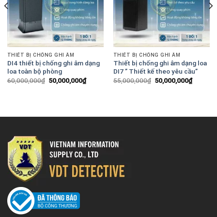
THIẾT BỊ CHỐNG GHI ÂM
THIẾT BỊ CHỐNG GHI ÂM
DI4 thiết bị chống ghi âm dạng
Thiết bị chống ghi âm dạng loa
loa toàn bộ phòng
DI7 ” Thiết kế theo yêu cầu”
Giá
Giá
Giá
Giá
60,000,000
₫
50,000,000
₫
55,000,000
₫
50,000,000
₫
gốc
hiện
gốc
hiện
là:
tại
là:
tại
60,000,000₫.
là:
55,000,000₫.
là:
00,000₫.
50,000,000₫.
50,000,