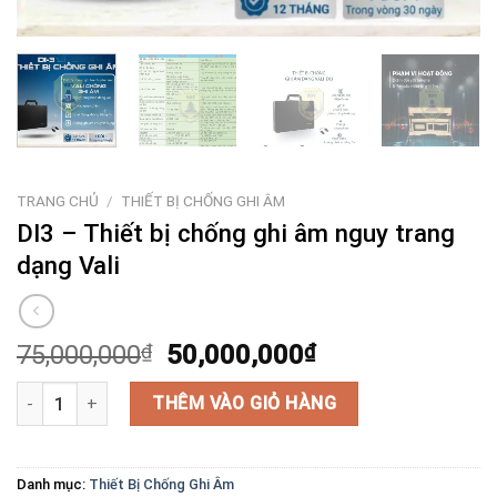
TRANG CHỦ
/
THIẾT BỊ CHỐNG GHI ÂM
DI3 – Thiết bị chống ghi âm nguy trang
dạng Vali
Giá
Giá
75,000,000
₫
50,000,000
₫
gốc
hiện
DI3 – Thiết bị chống ghi âm nguy trang dạng Vali số lượng
là:
tại
THÊM VÀO GIỎ HÀNG
75,000,000₫.
là:
50,000,000₫.
Danh mục:
Thiết Bị Chống Ghi Âm