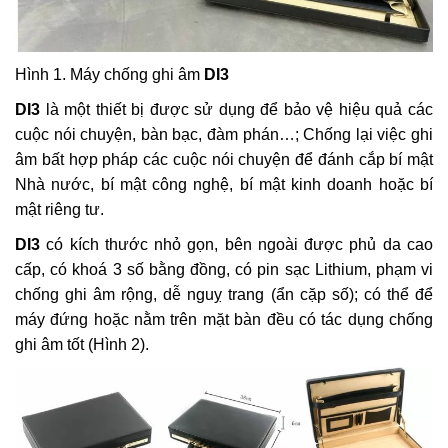
Hình 1. Máy chống ghi âm
DI3
DI3
là một thiết bị được sử dụng để bảo vệ hiệu quả các
cuộc nói chuyện, bàn bạc, đàm phán…; Chống lại việc ghi
âm bất hợp pháp các cuộc nói chuyện để đánh cắp bí mật
Nhà nước, bí mật công nghệ, bí mật kinh doanh hoặc bí
mật riêng tư.
DI3
có kích thước nhỏ gọn, bên ngoài được phủ da cao
cấp, có khoá 3 số bằng đồng, có pin sạc Lithium, phạm vi
chống ghi âm rộng, dễ nguỵ trang (ẩn cặp số); có thể để
máy đứng hoặc nằm trên mặt bàn đều có tác dụng chống
ghi âm tốt (Hình 2).