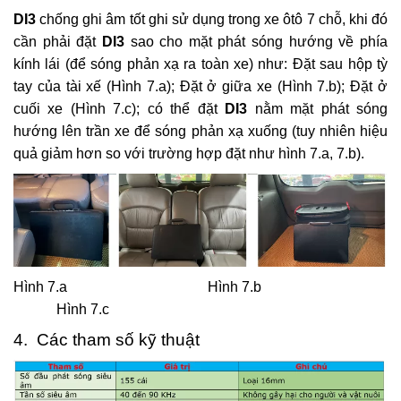
DI3
chống ghi âm tốt ghi sử dụng trong xe ôtô 7 chỗ, khi đó
cần phải đặt
DI3
sao cho mặt phát sóng hướng về phía
kính lái (để sóng phản xạ ra toàn xe) như: Đặt sau hộp tỳ
tay của tài xế (Hình 7.a); Đặt ở giữa xe (Hình 7.b); Đặt ở
cuối xe (Hình 7.c); có thể đặt
DI3
nằm mặt phát sóng
hướng lên trần xe để sóng phản xạ xuống (tuy nhiên hiệu
quả giảm hơn so với trường hợp đặt như hình 7.a, 7.b).
Hình 7.a Hình 7.b
Hình 7.c
4. Các tham số kỹ thuật