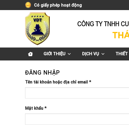
Skip
Có giấy phép hoạt động
to
content
GIỚI THIỆU
DỊCH VỤ
THIẾT 
ĐĂNG NHẬP
Tên tài khoản hoặc địa chỉ email
*
Mật khẩu
*