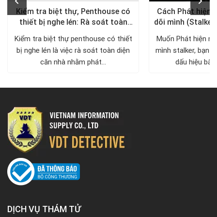
Kiểm tra biệt thự, Penthouse có
Cách Phát hiện 
thiết bị nghe lén: Rà soát toàn
dõi mình (Stalker
diện, trả lại không gian riêng tư
xử lý a
Kiểm tra biệt thự penthouse có thiết
Muốn Phát hiện ng
bị nghe lén là việc rà soát toàn diện
mình stalker, bạn c
căn nhà nhằm phát...
dấu hiệu bất 
DỊCH VỤ THÁM TỬ