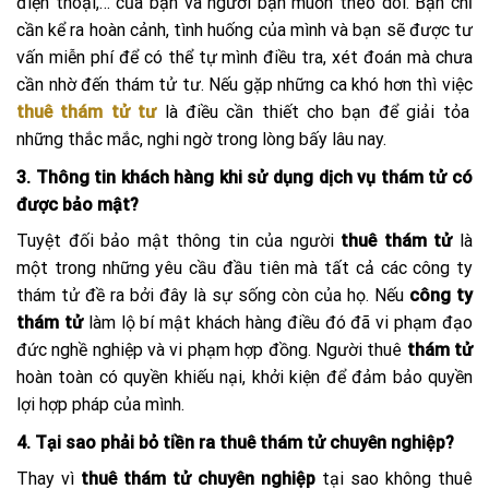
điện thoại,… của bạn và người bạn muốn theo dõi. Bạn chỉ
cần kể ra hoàn cảnh, tình huống của mình và bạn sẽ được tư
vấn miễn phí để có thể tự mình điều tra, xét đoán mà chưa
cần nhờ đến thám tử tư. Nếu gặp những ca khó hơn thì việc
thuê thám tử tư
là điều cần thiết cho bạn để giải tỏa
những thắc mắc, nghi ngờ trong lòng bấy lâu nay.
3. Thông tin khách hàng khi sử dụng dịch vụ thám tử có
được bảo mật?
Tuyệt đối bảo mật thông tin của người
thuê thám tử
là
một trong những yêu cầu đầu tiên mà tất cả các công ty
thám tử đề ra bởi đây là sự sống còn của họ. Nếu
công ty
thám tử
làm lộ bí mật khách hàng điều đó đã vi phạm đạo
đức nghề nghiệp và vi phạm hợp đồng. Người thuê
thám tử
hoàn toàn có quyền khiếu nại, khởi kiện để đảm bảo quyền
lợi hợp pháp của mình.
4. Tại sao phải bỏ tiền ra thuê thám tử chuyên nghiệp?
Thay vì
thuê thám tử chuyên nghiệp
tại sao không thuê