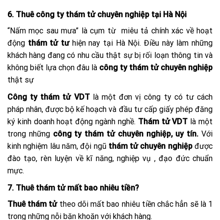
6. Thuê công ty thám tử chuyên nghiệp tại Hà Nội
“Nấm mọc sau mưa” là cụm từ miêu tả chính xác về hoạt
động
thám tử tư
hiện nay tại Hà Nội. Điều này làm những
khách hàng đang có nhu cầu thật sự bị rối loạn thông tin và
không biết lựa chọn đâu là
công ty thám tử chuyên nghiệp
thật sự
Công ty thám tử VDT
là một đơn vị công ty có tư cách
pháp nhân, được bộ kế hoạch và đầu tư cấp giấy phép đăng
ký kinh doanh hoạt động ngành nghề.
Thám tử VDT
là một
trong những
công ty thám tử chuyên nghiệp, uy tín.
Với
kinh nghiệm lâu năm, đội ngũ
thám tử chuyên nghiệp
được
đào tạo, rèn luyện về kĩ năng, nghiệp vụ , đạo đức chuẩn
mực.
7. Thuê thám tử mất bao nhiêu tiền?
Thuê thám tử
theo dõi mất bao nhiêu tiền chắc hẳn sẽ là 1
trong những nỗi băn khoăn với khách hàng.