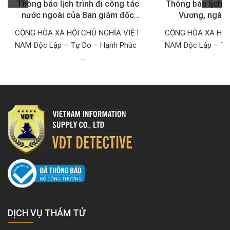
Thông báo lịch trình đi công tác
Thông báo lịch n
nước ngoài của Ban giám đốc
Vương, ngày 
Công ty Thám tử VDT năm 2024
1/5/
CỘNG HÒA XÃ HỘI CHỦ NGHĨA VIỆT
CỘNG HÒA XÃ HỘI
NAM Độc Lập – Tự Do – Hạnh Phúc ­­­­­­­­­­­­­­­­­­­­
NAM Độc Lập – Tự Do – Hạnh 
...
..
DỊCH VỤ THÁM TỬ