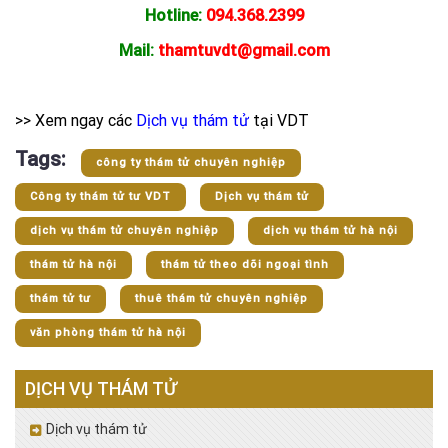
Hotline:
094.368.2399
Mail:
thamtuvdt@gmail.com
>> Xem ngay các
Dịch vụ thám tử
tại VDT
Tags:
công ty thám tử chuyên nghiệp
Công ty thám tử tư VDT
Dịch vụ thám tử
dịch vụ thám tử chuyên nghiệp
dịch vụ thám tử hà nội
thám tử hà nội
thám tử theo dõi ngoại tình
thám tử tư
thuê thám tử chuyên nghiệp
văn phòng thám tử hà nội
DỊCH VỤ THÁM TỬ
Dịch vụ thám tử