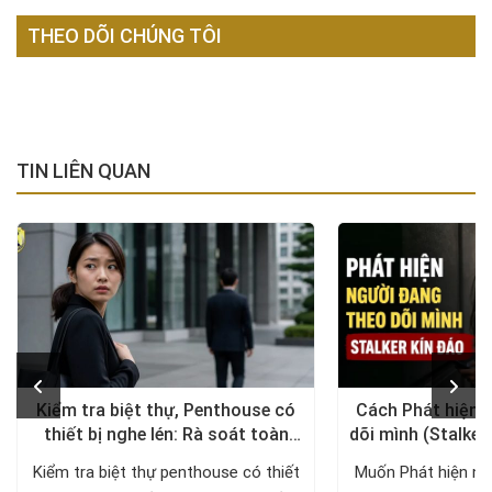
THEO DÕI CHÚNG TÔI
TIN LIÊN QUAN
Kiểm tra biệt thự, Penthouse có
Cách Phát hiện 
thiết bị nghe lén: Rà soát toàn
dõi mình (Stalker
diện, trả lại không gian riêng tư
xử lý a
Kiểm tra biệt thự penthouse có thiết
Muốn Phát hiện ng