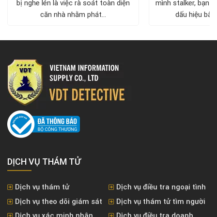
bị nghe lén là việc rà soát toàn diện
mình stalker, bạn c
căn nhà nhằm phát...
dấu hiệu bất 
DỊCH VỤ THÁM TỬ
Dịch vụ thám tử
Dịch vụ điều tra ngoại tình
Dịch vụ theo dõi giám sát
Dịch vụ thám tử tìm người
Dịch vụ xác minh nhân
Dịch vụ điều tra doanh