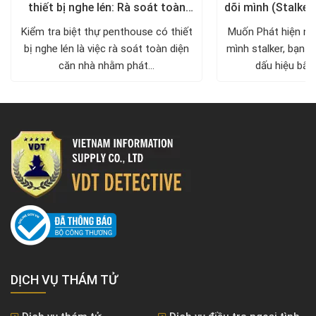
thiết bị nghe lén: Rà soát toàn
dõi mình (Stalker
diện, trả lại không gian riêng tư
xử lý a
Kiểm tra biệt thự penthouse có thiết
Muốn Phát hiện ng
bị nghe lén là việc rà soát toàn diện
mình stalker, bạn c
căn nhà nhằm phát...
dấu hiệu bất 
DỊCH VỤ THÁM TỬ