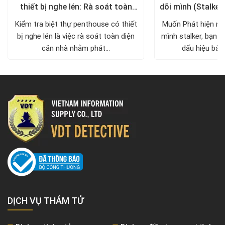
thiết bị nghe lén: Rà soát toàn
dõi mình (Stalker
diện, trả lại không gian riêng tư
xử lý a
Kiểm tra biệt thự penthouse có thiết
Muốn Phát hiện ng
bị nghe lén là việc rà soát toàn diện
mình stalker, bạn c
căn nhà nhằm phát...
dấu hiệu bất 
DỊCH VỤ THÁM TỬ