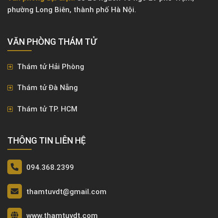
phường Long Biên, thành phố Hà Nội.
VĂN PHÒNG ​THÁM TỬ
Thám tử Hải Phòng
Thám tử Đà Nẵng
Thám tử TP. HCM
THÔNG TIN LIÊN HỆ
094.368.2399
thamtuvdt@gmail.com
www.thamtuvdt.com