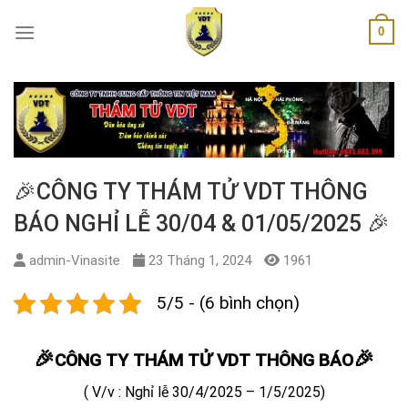
Skip
0
to
content
🎉CÔNG TY THÁM TỬ VDT THÔNG
BÁO NGHỈ LỄ 30/04 & 01/05/2025 🎉
admin-Vinasite
23 Tháng 1, 2024
1961
5/5 - (6 bình chọn)
🎉
🎉
CÔNG TY THÁM TỬ VDT THÔNG BÁO
( V/v : Nghỉ lễ 30/4/2025 – 1/5/2025)