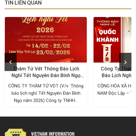
TIN LIÊN QUAN
Thám Tử Vdt Thông Báo Lịch
Công Ty Thám 
Nghỉ Tết Nguyên Đán Bính Ngọ
Báo Lịch Nghỉ 
2026
2/9/
CÔNG TY THÁM TỬ VDT (V/v: Thông
CỘNG HÒA XÃ HỘI
báo lịch nghỉ Tết Nguyên Đán Bính
NAM Độc Lập – Tự
Ngọ năm 2026) Công ty TNHH...
.