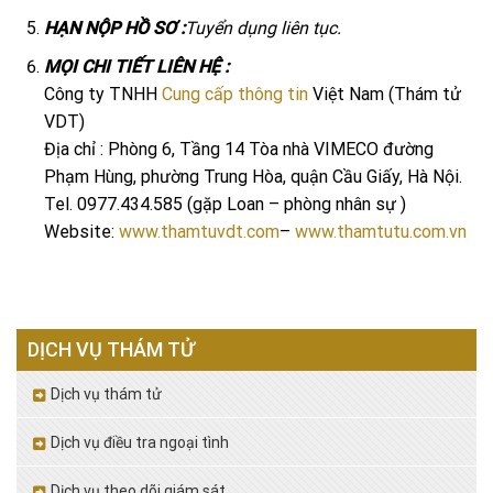
HẠN NỘP HỒ SƠ :
Tuyển dụng liên tục.
MỌI CHI TIẾT LIÊN HỆ :
Công ty TNHH
Cung cấp thông tin
Việt Nam (Thám tử
VDT)
Địa chỉ : Phòng 6, Tầng 14 Tòa nhà VIMECO đường
Phạm Hùng, phường Trung Hòa, quận Cầu Giấy, Hà Nội.
Tel. 0977.434.585 (gặp Loan – phòng nhân sự )
Website:
www.thamtuvdt.com
–
www.thamtutu.com.vn
DỊCH VỤ THÁM TỬ
Dịch vụ thám tử
Dịch vụ điều tra ngoại tình
Dịch vụ theo dõi giám sát