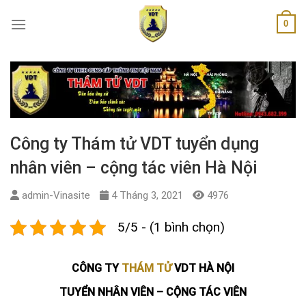
Skip
0
to
content
Công ty Thám tử VDT tuyển dụng
nhân viên – cộng tác viên Hà Nội
admin-Vinasite
4 Tháng 3, 2021
4976
5/5 - (1 bình chọn)
CÔNG TY
THÁM TỬ
VDT HÀ NỘI
TUYỂN NHÂN VIÊN – CỘNG TÁC VIÊN