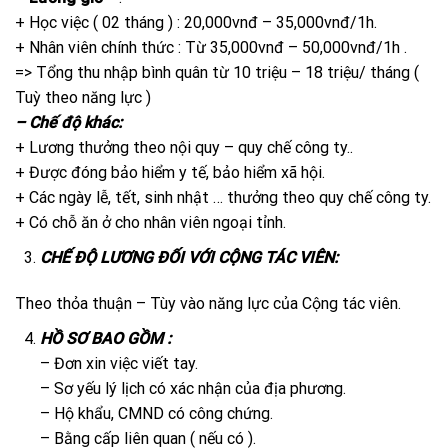
+ Học việc ( 02 tháng ) : 20,000vnđ – 35,000vnđ/1h.
+ Nhân viên chính thức : Từ 35,000vnđ – 50,000vnđ/1h .
=> Tổng thu nhập bình quân từ 10 triệu – 18 triệu/ tháng (
Tuỳ theo năng lực )
– Chế độ khác:
+ Lương thưởng theo nội quy – quy chế công ty..
+ Được đóng bảo hiểm y tế, bảo hiểm xã hội.
+ Các ngày lễ, tết, sinh nhật … thưởng theo quy chế công ty.
+ Có chỗ ăn ở cho nhân viên ngoại tỉnh.
CHẾ
ĐỘ LƯƠ
NG ĐỐI VỚI CỘNG TÁC VIÊN:
Theo thỏa thuận – Tùy vào năng lực của Cộng tác viên.
HỒ SƠ BAO GỒM :
– Đơn xin việc viết tay.
– Sơ yếu lý lịch có xác nhận của địa phương.
– Hộ khẩu, CMND có công chứng.
– Bằng cấp liên quan ( nếu có ).