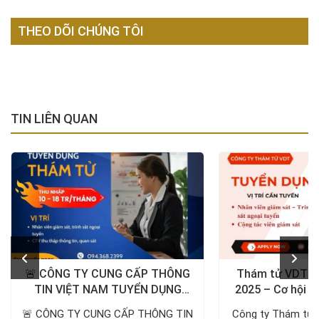
THEO DÕI CHÚNG TÔI
TIN LIÊN QUAN
🚨 CÔNG TY CUNG CẤP THÔNG
Thám tử VDT t
TIN VIỆT NAM TUYỂN DỤNG
2025 – Cơ hội v
NHÂN SỰ NĂM 2026 🚨
cho nhân viên và 
🚨 CÔNG TY CUNG CẤP THÔNG TIN
Công ty Thám tử 