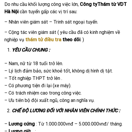
Do nhu cầu khối lượng công việc lớn,
Công tyThám từ VDT
Hà Nội
cần tuyển gấp các vị trí sau:
– Nhân viên giám sát – Trinh sát ngoại tuyến.
– Cộng tác viên giám sát ( yêu cầu đã có kinh nghiệm về
nghiệp vụ
thám tử điều tra
theo dõi
. )
YÊU CẦU CHUNG :
– Nam, nữ từ 18 tuổi trở lên.
– Lý lịch đảm bảo, sức khoẻ tốt, không dị hình dị tật.
– Tốt nghiệp THPT trở lên .
– Có phương tiện đi lại (xe máy).
– Có trách nhiệm cao trong công việc.
– Ưu tiên bộ đội xuất ngũ, công an nghĩa vụ.
CHẾ ĐỘ LƯƠNG ĐỐI VỚI NHÂN VIÊN CHÍNH THỨC :
–
Lương cứng
: Từ 1.000.000vnđ – 5.000.000vnđ/ tháng.
–
Lương giờ
: