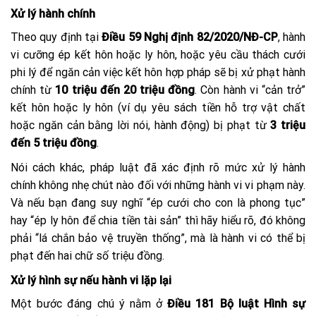
Xử lý hành chính
Theo quy định tại
Điều 59 Nghị định 82/2020/NĐ-CP
, hành
vi cưỡng ép kết hôn hoặc ly hôn, hoặc yêu cầu thách cưới
phi lý để ngăn cản việc kết hôn hợp pháp sẽ bị xử phạt hành
chính từ
10 triệu đến 20 triệu đồng
. Còn hành vi “cản trở”
kết hôn hoặc ly hôn (ví dụ yêu sách tiền hỗ trợ vật chất
hoặc ngăn cản bằng lời nói, hành động) bị phạt từ
3 triệu
đến 5 triệu đồng
.
Nói cách khác, pháp luật đã xác định rõ mức xử lý hành
chính không nhẹ chút nào đối với những hành vi vi phạm này.
Và nếu bạn đang suy nghĩ “ép cưới cho con là phong tục”
hay “ép ly hôn để chia tiền tài sản” thì hãy hiểu rõ, đó không
phải “lá chắn bảo vệ truyền thống”, mà là hành vi có thể bị
phạt đến hai chữ số triệu đồng.
Xử lý hình sự nếu hành vi lặp lại
Một bước đáng chú ý nằm ở
Điều 181 Bộ luật Hình sự