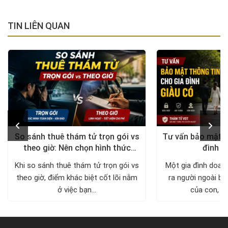
TIN LIÊN QUAN
So sánh thuê thám tử trọn gói vs
Tư vấn bảo mật t
theo giờ: Nên chọn hình thức
đình g
nào?
Khi so sánh thuê thám tử trọn gói vs
Một gia đình doan
theo giờ, điểm khác biệt cốt lõi nằm
ra người ngoài biế
ở việc bạn...
của con, nơi