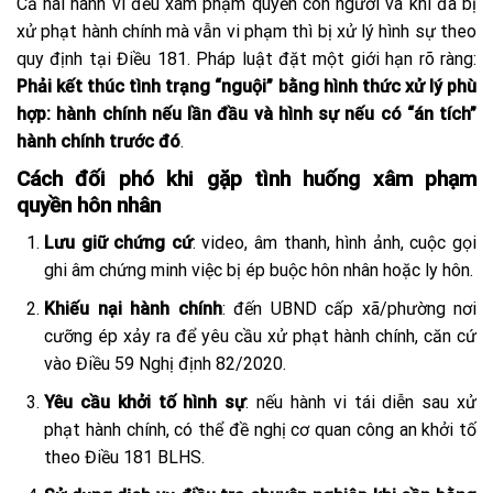
Cả hai hành vi đều xâm phạm quyền con người và khi đã bị
xử phạt hành chính mà vẫn vi phạm thì bị xử lý hình sự theo
quy định tại Điều 181. Pháp luật đặt một giới hạn rõ ràng:
Phải kết thúc tình trạng “nguội” bằng hình thức xử lý phù
hợp: hành chính nếu lần đầu và hình sự nếu có “án tích”
hành chính trước đó
.
Cách đối phó khi gặp tình huống xâm phạm
quyền hôn nhân
Lưu giữ chứng cứ
: video, âm thanh, hình ảnh, cuộc gọi
ghi âm chứng minh việc bị ép buộc hôn nhân hoặc ly hôn.
Khiếu nại hành chính
: đến UBND cấp xã/phường nơi
cưỡng ép xảy ra để yêu cầu xử phạt hành chính, căn cứ
vào Điều 59 Nghị định 82/2020.
Yêu cầu khởi tố hình sự
: nếu hành vi tái diễn sau xử
phạt hành chính, có thể đề nghị cơ quan công an khởi tố
theo Điều 181 BLHS.