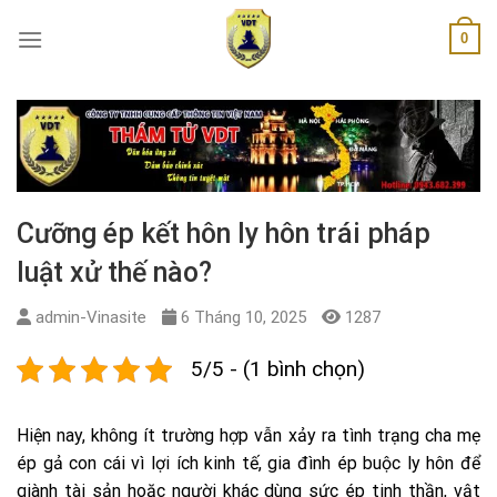
Skip
0
to
content
Cưỡng ép kết hôn ly hôn trái pháp
luật xử thế nào?
admin-Vinasite
6 Tháng 10, 2025
1287
5/5 - (1 bình chọn)
Hiện nay, không ít trường hợp vẫn xảy ra tình trạng cha mẹ
ép gả con cái vì lợi ích kinh tế, gia đình ép buộc ly hôn để
giành tài sản hoặc người khác dùng sức ép tinh thần, vật