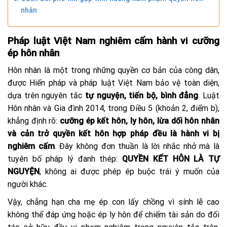
nhân
Pháp luật Việt Nam nghiêm cấm hành vi cưỡng
ép hôn nhân
Hôn nhân là một trong những quyền cơ bản của công dân,
được Hiến pháp và pháp luật Việt Nam bảo vệ toàn diện,
dựa trên nguyên tắc
tự nguyện, tiến bộ, bình đẳng
. Luật
Hôn nhân và Gia đình 2014, trong Điều 5 (khoản 2, điểm b),
khẳng định rõ:
cưỡng ép kết hôn, ly hôn, lừa dối hôn nhân
và cản trở quyền kết hôn hợp pháp đều là hành vi bị
nghiêm cấm
. Đây không đơn thuần là lời nhắc nhở mà là
tuyên bố pháp lý đanh thép:
QUYỀN KẾT HÔN LÀ TỰ
NGUYỆN
, không ai được phép ép buộc trái ý muốn của
người khác.
Vậy, chẳng hạn cha mẹ ép con lấy chồng vì sính lễ cao
không thể đáp ứng hoặc ép ly hôn để chiếm tài sản do đối