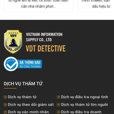
bị nghe lén là việc rà soát toàn diện
mình stalker, bạn c
căn nhà nhằm phát...
dấu hiệu bất 
DỊCH VỤ THÁM TỬ
Dịch vụ thám tử
Dịch vụ điều tra ngoại tình
Dịch vụ theo dõi giám sát
Dịch vụ thám tử tìm người
Dịch vụ xác minh nhân
Dịch vụ điều tra doanh