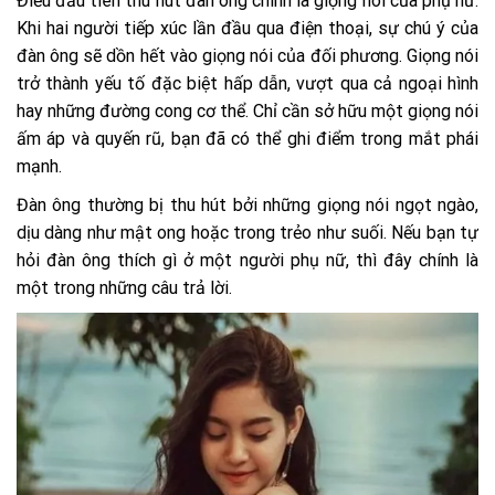
Điều đầu tiên thu hút đàn ông chính là giọng nói của phụ nữ.
Khi hai người tiếp xúc lần đầu qua điện thoại, sự chú ý của
đàn ông sẽ dồn hết vào giọng nói của đối phương. Giọng nói
trở thành yếu tố đặc biệt hấp dẫn, vượt qua cả ngoại hình
hay những đường cong cơ thể. Chỉ cần sở hữu một giọng nói
ấm áp và quyến rũ, bạn đã có thể ghi điểm trong mắt phái
mạnh.
Đàn ông thường bị thu hút bởi những giọng nói ngọt ngào,
dịu dàng như mật ong hoặc trong trẻo như suối. Nếu bạn tự
hỏi đàn ông thích gì ở một người phụ nữ, thì đây chính là
một trong những câu trả lời.