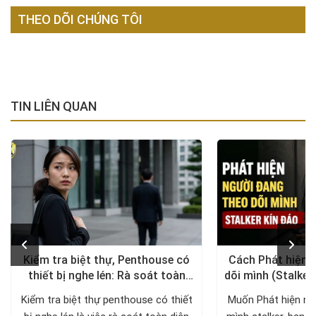
THEO DÕI CHÚNG TÔI
TIN LIÊN QUAN
Kiểm tra biệt thự, Penthouse có
Cách Phát hiện 
thiết bị nghe lén: Rà soát toàn
dõi mình (Stalker
diện, trả lại không gian riêng tư
xử lý a
Kiểm tra biệt thự penthouse có thiết
Muốn Phát hiện ng