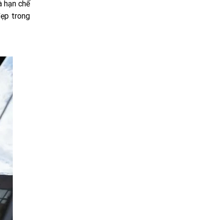
à hạn chế
đẹp trong