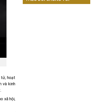
 tử, hoạt
h và kinh
t.
o xã hội,