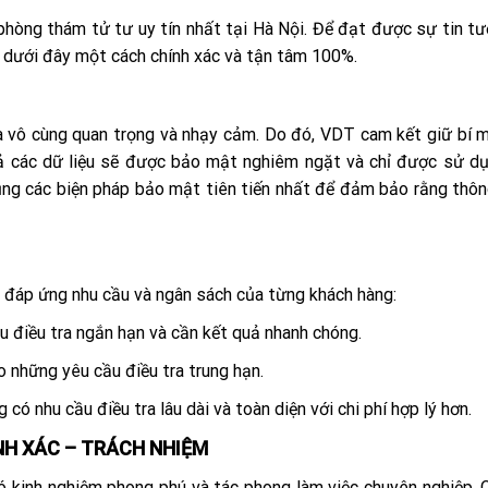
hòng thám tử tư uy tín nhất tại Hà Nội. Để đạt được sự tin tư
t dưới đây một cách chính xác và tận tâm 100%.
là vô cùng quan trọng và nhạy cảm. Do đó, VDT cam kết giữ bí 
cả các dữ liệu sẽ được bảo mật nghiêm ngặt và chỉ được sử d
ụng các biện pháp bảo mật tiên tiến nhất để đảm bảo rằng thôn
m đáp ứng nhu cầu và ngân sách của từng khách hàng:
u điều tra ngắn hạn và cần kết quả nhanh chóng.
ho những yêu cầu điều tra trung hạn.
có nhu cầu điều tra lâu dài và toàn diện với chi phí hợp lý hơn.
ÍNH XÁC – TRÁCH NHIỆM
 kinh nghiệm phong phú và tác phong làm việc chuyên nghiệp. 