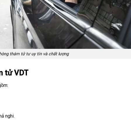
hòng thám tử tư uy tín và chất lượng
ám tử VDT
gồm:
hả nghi.