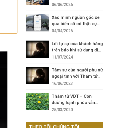
Diện Cuộc Gọi Đáng Ngờ
06/06/2026
Xác minh nguồn gốc xe
qua biển số có thật sự
cần thiết?
04/04/2026
Lời tự sự của khách hàng
trên báo khi sử dụng dịch
vụ thám tử sài gòn VDT
11/07/2024
Tâm sự của người phụ nữ
ngoại tình với Thám tử
VDT
16/06/2023
Thám tử VDT – Con
đường hạnh phúc vẫn
còn đó !
25/03/2020
THEO DÕI CHÚNG TÔI