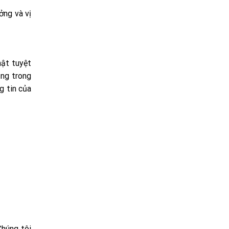
ởng và vị
mật tuyệt
ụng trong
g tin của
Chúng tôi