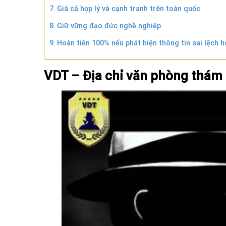
Giá cả hợp lý và cạnh tranh trên toàn quốc
Giữ vững đạo đức nghề nghiệp
Hoàn tiền 100% nếu phát hiện thông tin sai lệch
VDT – Địa chỉ văn phòng thám t