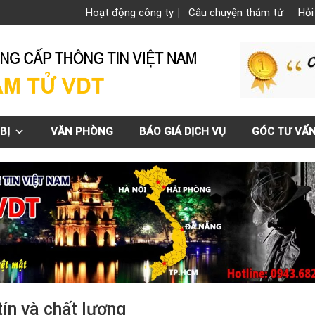
Hoạt động công ty
Câu chuyện thám tử
Hỏi
BỊ
VĂN PHÒNG
BÁO GIÁ DỊCH VỤ
GÓC TƯ VẤ
tín và chất lượng