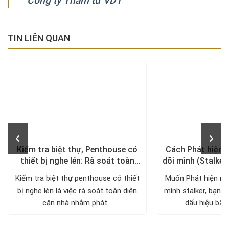
Công ty Thám tử VDT
TIN LIÊN QUAN
Kiểm tra biệt thự, Penthouse có
Cách Phát hiện 
thiết bị nghe lén: Rà soát toàn
dõi mình (Stalker
diện, trả lại không gian riêng tư
xử lý a
Kiểm tra biệt thự penthouse có thiết
Muốn Phát hiện ng
bị nghe lén là việc rà soát toàn diện
mình stalker, bạn c
căn nhà nhằm phát...
dấu hiệu bất 