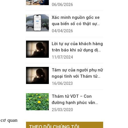
Diện Cuộc Gọi Đáng Ngờ
06/06/2026
Xác minh nguồn gốc xe
qua biển số có thật sự
cần thiết?
04/04/2026
Lời tự sự của khách hàng
trên báo khi sử dụng dịch
vụ thám tử sài gòn VDT
11/07/2024
Tâm sự của người phụ nữ
ngoại tình với Thám tử
VDT
16/06/2023
Thám tử VDT – Con
đường hạnh phúc vẫn
còn đó !
25/03/2020
 cơ quan
THEO DÕI CHÚNG TÔI