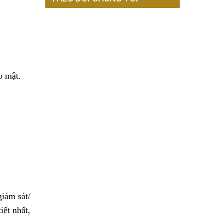
o mật.
giám sát/
iết nhất,