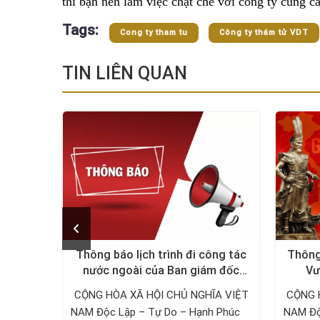
thì bạn nên làm việc chặt chẽ với công ty cung 
Tags:
Cong ty tham tu
Công ty thám tử VDT
TIN LIÊN QUAN
õi chồng
Thông báo lịch trình đi công tác
Thông
nước ngoài của Ban giám đốc
Vư
Công ty Thám tử VDT năm 2024
ờng, bạn
CỘNG HÒA XÃ HỘI CHỦ NGHĨA VIỆT
CỘNG 
nh hoặc
NAM Độc Lập – Tự Do – Hạnh Phúc ­­­­­­­­­­­­­­­­­­­­
NAM Độc Lậ