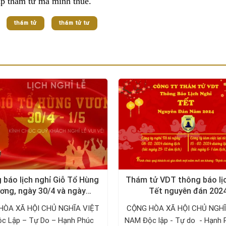
cấp thám tử mà mình thuê.
thám tử
thám tử tư
 báo lịch nghỉ Giỗ Tổ Hùng
Thám tử VDT thông báo lị
ơng, ngày 30/4 và ngày
Tết nguyên đán 202
1/5/2024
HÒA XÃ HỘI CHỦ NGHĨA VIỆT
CỘNG HÒA XÃ HỘI CHỦ NGHĨ
p – Tự Do – Hạnh Phúc ­­­­­­­­­­­­­­­­­­­­
NAM Độc lập - Tự do - Hạnh 