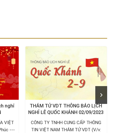
ch nghỉ
THÁM TỬ VDT THÔNG BÁO LỊCH
THÔ
4
NGHỈ LỄ QUỐC KHÁNH 02/09/2023
NGUYÊ
A VIỆT
CÔNG TY TNHH CUNG CẤP THÔNG
Công 
Phúc ---
TIN VIỆT NAM THÁM TỬ VDT (V/v:
Việt N