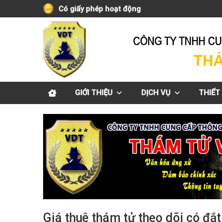
Skip
Có giấy phép hoạt động
to
content
GIỚI THIỆU
DỊCH VỤ
THIẾT 
Giá thuê thám tử theo dõi có đắ