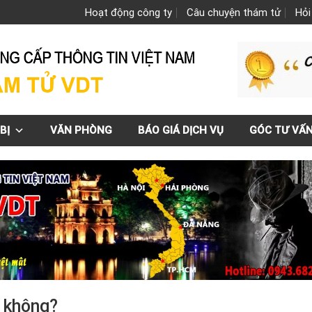
Hoạt động công ty
Câu chuyện thám tử
Hỏi
BỊ
VĂN PHÒNG
BÁO GIÁ DỊCH VỤ
GÓC TƯ VẤ
t không?