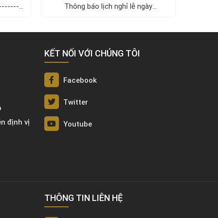
---------
Thông báo lịch nghỉ lễ ngày
2/9/2023)...
KẾT NỐI VỚI CHÚNG TÔI
Facebook
Twitter
p
én định vị
Youtube
THÔNG TIN LIÊN HỆ