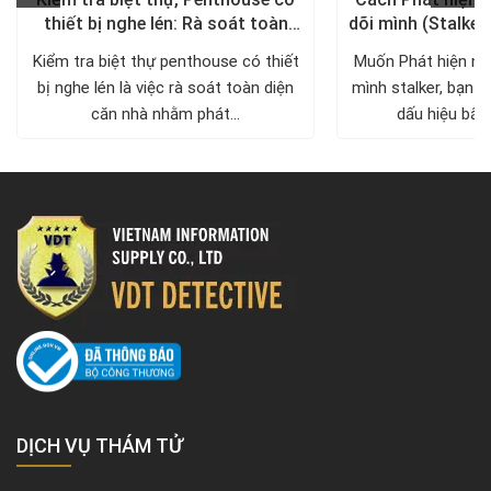
thiết bị nghe lén: Rà soát toàn
dõi mình (Stalker
diện, trả lại không gian riêng tư
xử lý a
Kiểm tra biệt thự penthouse có thiết
Muốn Phát hiện ng
bị nghe lén là việc rà soát toàn diện
mình stalker, bạn c
căn nhà nhằm phát...
dấu hiệu bất 
DỊCH VỤ THÁM TỬ