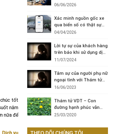
Diện Cuộc Gọi Đáng Ngờ
06/06/2026
Xác minh nguồn gốc xe
qua biển số có thật sự
cần thiết?
04/04/2026
Lời tự sự của khách hàng
trên báo khi sử dụng dịch
vụ thám tử sài gòn VDT
11/07/2024
Tâm sự của người phụ nữ
ngoại tình với Thám tử
VDT
16/06/2023
 chúc tốt
Thám tử VDT – Con
 suốt năm
đường hạnh phúc vẫn
còn đó !
ơn nữa để
25/03/2020
THEO DÕI CHÚNG TÔI
,
Dịch vụ