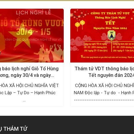
 báo lịch nghỉ Giỗ Tổ Hùng
Thám tử VDT thông báo lị
ơng, ngày 30/4 và ngày
Tết nguyên đán 202
1/5/2024
HÒA XÃ HỘI CHỦ NGHĨA VIỆT
CỘNG HÒA XÃ HỘI CHỦ NGHĨ
p – Tự Do – Hạnh Phúc ­­­­­­­­­­­­­­­­­­­­
NAM Độc lập - Tự do - Hạnh 
...
---------------------------------
------ ...
Ụ THÁM TỬ