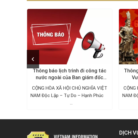
õi chồng
Thông báo lịch trình đi công tác
Thông
nước ngoài của Ban giám đốc
Vư
Công ty Thám tử VDT năm 2024
ờng, bạn
CỘNG HÒA XÃ HỘI CHỦ NGHĨA VIỆT
CỘNG 
nh hoặc
NAM Độc Lập – Tự Do – Hạnh Phúc ­­­­­­­­­­­­­­­­­­­­
NAM Độc Lậ
...
DỊCH V