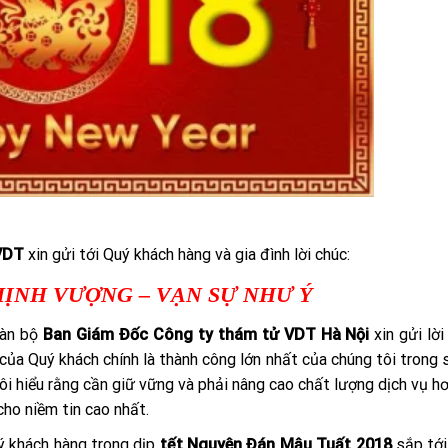
VDT
xin gửi tới Quý khách hàng và gia đình lời chúc:
HỊNH VƯỢNG – VẠN SỰ NHƯ Ý
oàn bộ
Ban Giám Đốc Công ty thám tử VDT Hà Nội
xin gửi lời
 của Quý khách chính là thành công lớn nhất của chúng tôi trong
ôi hiểu rằng cần giữ vững và phải nâng cao chất lượng dịch vụ h
ho niềm tin cao nhất.
ý khách hàng trong dịp
tết Nguyên Đán Mậu Tuất 2018
sắp tới