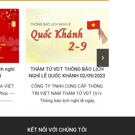
ch nghỉ
THÁM TỬ VDT THÔNG BÁO LỊCH
THÔ
4
NGHỈ LỄ QUỐC KHÁNH 02/09/2023
NGUYÊ
A VIỆT
CÔNG TY TNHH CUNG CẤP THÔNG
Công 
Phúc ---
TIN VIỆT NAM THÁM TỬ VDT (V/v:
Việt N
---------
Thông báo lịch nghỉ lễ ngày
2/9/2023)...
KẾT NỐI VỚI CHÚNG TÔI