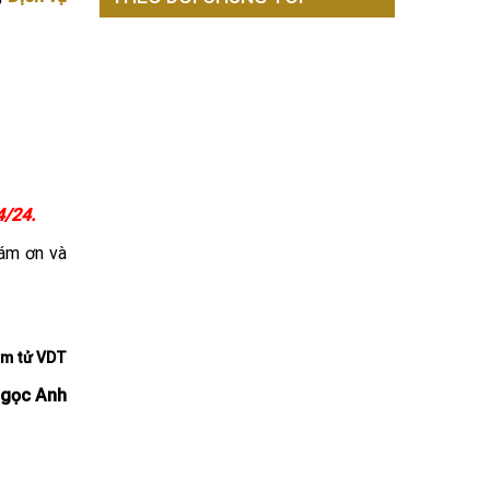
4/24.
 cám ơn và
́m tử VDT
gọc Anh