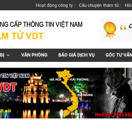
Hoạt động công ty
Câu chuyện thám tử
Hỏi
BỊ
VĂN PHÒNG
BÁO GIÁ DỊCH VỤ
GÓC TƯ VẤ