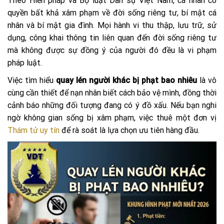
Theo Hiến pháp và Bộ luật Dân sự Việt Nam, cá nhân có
quyền bất khả xâm phạm về đời sống riêng tư, bí mật cá
nhân và bí mật gia đình. Mọi hành vi thu thập, lưu trữ, sử
dụng, công khai thông tin liên quan đến đời sống riêng tư
mà không được sự đồng ý của người đó đều là vi phạm
pháp luật.
Việc tìm hiểu
quay lén người khác bị phạt bao nhiêu
là vô
cùng cần thiết để nạn nhân biết cách bảo vệ mình, đồng thời
cảnh báo những đối tượng đang có ý đồ xấu. Nếu bạn nghi
ngờ không gian sống bị xâm phạm, việc thuê một đơn vị
Thám tử uy tín
để rà soát là lựa chọn ưu tiên hàng đầu.