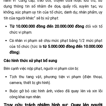
hành vi “Cung cấp, trao đổi, truyền đưa hoặc lưu trữ, sử
dụng thông tin số nhằm đe dọa, quấy rối, xuyên tạc, vu
khống, xúc phạm uy tín của tổ chức, danh dự, nhân phẩm, uy
tín của người khác” sẽ bị xử phạt:
Từ 10.000.000 đồng đến 20.000.000 đồng
đối với tổ
chức vi phạm.
Cá nhân vi phạm sẽ chịu mức phạt bằng 1/2 mức phạt
của tổ chức (tức là
từ 5.000.000 đồng đến 10.000.000
đồng
).
Các hình thức xử phạt bổ sung
Bên cạnh việc nộp phạt, người vi phạm còn bị:
Tịch thu tang vật, phương tiện vi phạm (điện thoại,
camera, thiết bị ghi hình).
Buộc gỡ bỏ các hình ảnh, video đã quay lén và xin lỗi
công khai nạn nhân.
Truy cứu trách nhiệm hình sự: Quay lén người