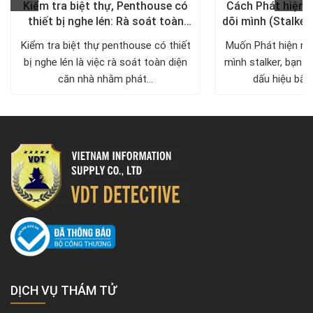
Kiểm tra biệt thự, Penthouse có
Cách Phát hiện 
thiết bị nghe lén: Rà soát toàn
dõi mình (Stalker
diện, trả lại không gian riêng tư
xử lý a
Kiểm tra biệt thự penthouse có thiết
Muốn Phát hiện ng
bị nghe lén là việc rà soát toàn diện
mình stalker, bạn c
căn nhà nhằm phát...
dấu hiệu bất 
DỊCH VỤ THÁM TỬ