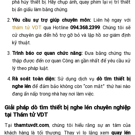
phá hủy thiết bị. Hãy chụp ảnh, quay phim lại vị trí thiết
bị ẩn giấu làm bằng chứng.
Yêu cầu sự trợ giúp chuyên môn:
Liên hệ ngay với
thám tử VDT
qua Hotline
094.368.2399
. Chúng tôi sẽ
cử chuyên gia đến hỗ trợ gỡ bỏ và lập hồ sơ giám định
kỹ thuật.
Trình báo cơ quan chức năng:
Đưa bằng chứng thu
thập được đến cơ quan Công an gần nhất để yêu cầu xử
lý theo pháp luật.
Rà soát toàn diện:
Sử dụng dịch vụ
dò tìm thiết bị
nghe lén
để đảm bảo không còn “con mắt” thứ hai nào
đang ẩn nấp trong nhà hay nơi làm việc.
Giải pháp dò tìm thiết bị nghe lén chuyên nghiệp
tại Thám tử VDT
Tại
thamtuvdt.com
, chúng tôi hiểu rằng sự an tâm của
khách hàng là tối thượng. Thay vì lo lắng xem
quay lén