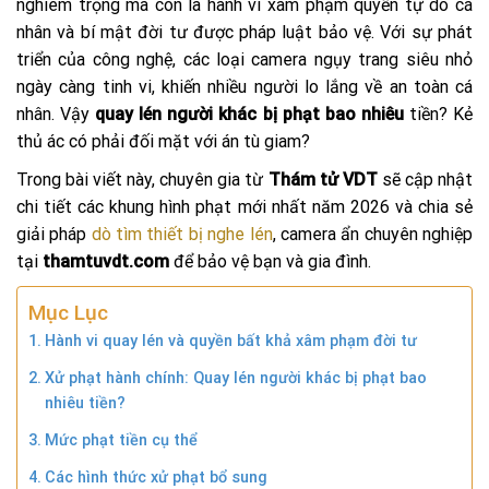
nghiêm trọng mà còn là hành vi xâm phạm quyền tự do cá
nhân và bí mật đời tư được pháp luật bảo vệ. Với sự phát
triển của công nghệ, các loại camera ngụy trang siêu nhỏ
ngày càng tinh vi, khiến nhiều người lo lắng về an toàn cá
nhân. Vậy
quay lén người khác bị phạt bao nhiêu
tiền? Kẻ
thủ ác có phải đối mặt với án tù giam?
Trong bài viết này, chuyên gia từ
Thám tử VDT
sẽ cập nhật
chi tiết các khung hình phạt mới nhất năm 2026 và chia sẻ
giải pháp
dò tìm thiết bị nghe lén
, camera ẩn chuyên nghiệp
tại
thamtuvdt.com
để bảo vệ bạn và gia đình.
Mục Lục
Hành vi quay lén và quyền bất khả xâm phạm đời tư
Xử phạt hành chính: Quay lén người khác bị phạt bao
nhiêu tiền?
Mức phạt tiền cụ thể
Các hình thức xử phạt bổ sung