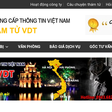
Hoạt động công ty
Câu chuyện thám tử
Hỏi
BỊ
VĂN PHÒNG
BÁO GIÁ DỊCH VỤ
GÓC TƯ VẤ