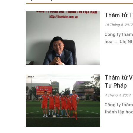
Thám tử T
10 Tháng 4, 2017
Công ty thám 
hoa .... Chị N
Thám tử VD
Tư Pháp
4 Tháng 4, 2017
Công ty thám
thành lập học 