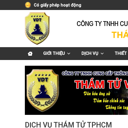
Skip
Có giấy phép hoạt động
to
content
GIỚI THIỆU
DỊCH VỤ
THIẾT 
DỊCH VỤ THÁM TỬ TPHCM