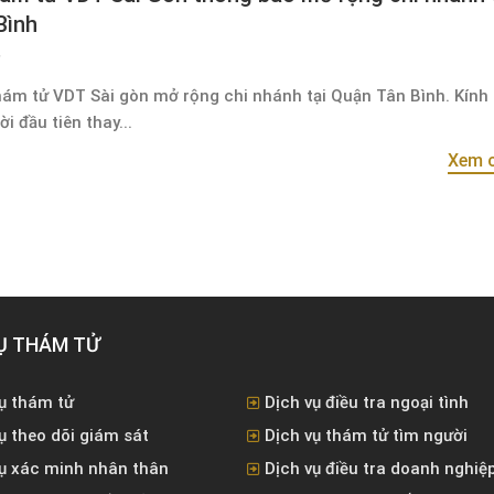
Bình
hám tử VDT Sài gòn mở rộng chi nhánh tại Quận Tân Bình. Kính 
i đầu tiên thay...
Xem c
Ụ THÁM TỬ
ụ thám tử
Dịch vụ điều tra ngoại tình
ụ theo dõi giám sát
Dịch vụ thám tử tìm người
vụ xác minh nhân thân
Dịch vụ điều tra doanh nghiệ