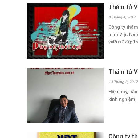
Thám tử V
3 Tháng 4, 2017
Công ty thám
hình Việt Na
v=PusPxXp3n
Thám tử VD
13 Tháng 3, 2017
Hiện nay, hầu
kinh nghiệm, 
Công ty th