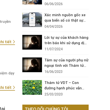
Diện Cuộc Gọi Đáng Ngờ
06/06/2026
Xác minh nguồn gốc xe
qua biển số có thật sự
truyền
cần thiết?
04/04/2026
Lời tự sự của khách hàng
hi tiết
trên báo khi sử dụng dịch
vụ thám tử sài gòn VDT
11/07/2024
Tâm sự của người phụ nữ
ngoại tình với Thám tử
VDT
16/06/2023
hiệm dạy
Thám tử VDT – Con
hi tiết
đường hạnh phúc vẫn
còn đó !
25/03/2020
tại
THEO DÕI CHÚNG TÔI