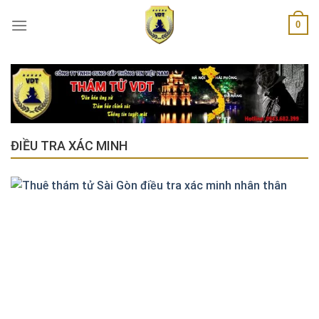
Skip
0
to
content
ĐIỀU TRA XÁC MINH