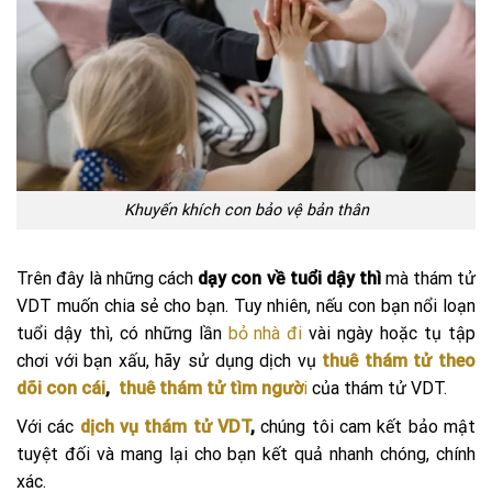
Khuyến khích con bảo vệ bản thân
Trên đây là những cách
dạy con về tuổi dậy thì
mà thám tử
VDT muốn chia sẻ cho bạn. Tuy nhiên, nếu con bạn nổi loạn
tuổi dậy thì, có những lần
bỏ nhà đi
vài ngày hoặc tụ tập
chơi với bạn xấu, hãy sử dụng dịch vụ
thuê thám tử theo
dõi con cái
,
thuê thám tử tìm ngườ
i
của thám tử VDT.
Với các
dịch vụ thám tử VDT
,
chúng tôi cam kết bảo mật
tuyệt đối và mang lại cho bạn kết quả nhanh chóng, chính
xác.