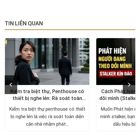
TIN LIÊN QUAN
Kiểm tra biệt thự, Penthouse có
Cách Phát hiện 
thiết bị nghe lén: Rà soát toàn
dõi mình (Stalker
diện, trả lại không gian riêng tư
xử lý a
Kiểm tra biệt thự penthouse có thiết
Muốn Phát hiện ng
bị nghe lén là việc rà soát toàn diện
mình stalker, bạn c
căn nhà nhằm phát...
dấu hiệu bất 