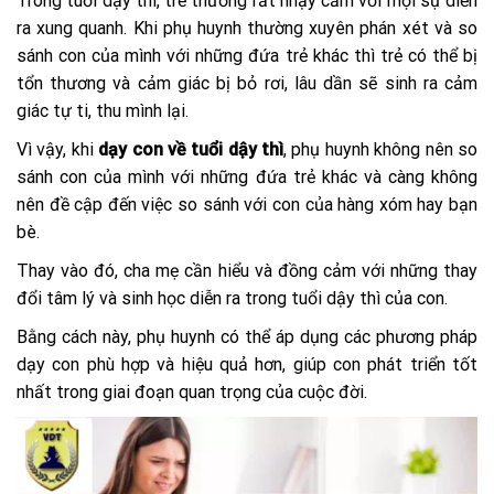
Trong tuổi dậy thì, trẻ thường rất nhạy cảm với mọi sự diễn
ra xung quanh. Khi phụ huynh thường xuyên phán xét và so
sánh con của mình với những đứa trẻ khác thì trẻ có thể bị
tổn thương và cảm giác bị bỏ rơi, lâu dần sẽ sinh ra cảm
giác tự ti, thu mình lại.
Vì vậy, khi
dạy con về tuổi dậy thì
, phụ huynh không nên so
sánh con của mình với những đứa trẻ khác và càng không
nên đề cập đến việc so sánh với con của hàng xóm hay bạn
bè.
Thay vào đó, cha mẹ cần hiểu và đồng cảm với những thay
đổi tâm lý và sinh học diễn ra trong tuổi dậy thì của con.
Bằng cách này, phụ huynh có thể áp dụng các phương pháp
dạy con phù hợp và hiệu quả hơn, giúp con phát triển tốt
nhất trong giai đoạn quan trọng của cuộc đời.