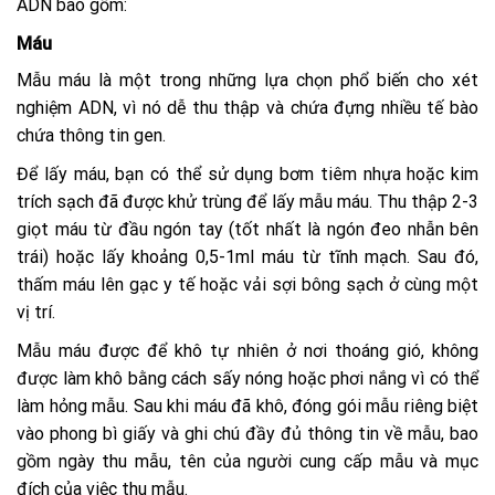
ADN bao gồm:
Máu
Mẫu máu là một trong những lựa chọn phổ biến cho xét
nghiệm ADN, vì nó dễ thu thập và chứa đựng nhiều tế bào
chứa thông tin gen.
Để lấy máu, bạn có thể sử dụng bơm tiêm nhựa hoặc kim
trích sạch đã được khử trùng để lấy mẫu máu. Thu thập 2-3
giọt máu từ đầu ngón tay (tốt nhất là ngón đeo nhẫn bên
trái) hoặc lấy khoảng 0,5-1ml máu từ tĩnh mạch. Sau đó,
thấm máu lên gạc y tế hoặc vải sợi bông sạch ở cùng một
vị trí.
Mẫu máu được để khô tự nhiên ở nơi thoáng gió, không
được làm khô bằng cách sấy nóng hoặc phơi nắng vì có thể
làm hỏng mẫu. Sau khi máu đã khô, đóng gói mẫu riêng biệt
vào phong bì giấy và ghi chú đầy đủ thông tin về mẫu, bao
gồm ngày thu mẫu, tên của người cung cấp mẫu và mục
đích của việc thu mẫu.