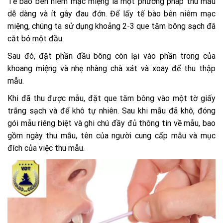
Tế bào bên niêm mạc miệng là một phương pháp thu mẫu
dễ dàng và ít gây đau đớn. Để lấy tế bào bên niêm mạc
miệng, chúng ta sử dụng khoảng 2-3 que tăm bông sạch đã
cắt bỏ một đầu.
Sau đó, đặt phần đầu bông còn lại vào phần trong của
khoang miệng và nhẹ nhàng chà xát và xoay để thu thập
mẫu.
Khi đã thu được mẫu, đặt que tăm bông vào một tờ giấy
trắng sạch và để khô tự nhiên. Sau khi mẫu đã khô, đóng
gói mẫu riêng biệt và ghi chú đầy đủ thông tin về mẫu, bao
gồm ngày thu mẫu, tên của người cung cấp mẫu và mục
đích của việc thu mẫu.