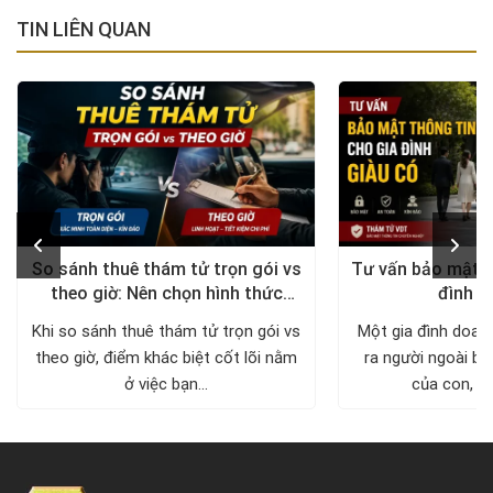
TIN LIÊN QUAN
So sánh thuê thám tử trọn gói vs
Tư vấn bảo mật t
theo giờ: Nên chọn hình thức
đình g
nào?
Khi so sánh thuê thám tử trọn gói vs
Một gia đình doan
theo giờ, điểm khác biệt cốt lõi nằm
ra người ngoài biế
ở việc bạn...
của con, nơi