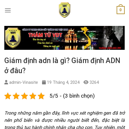
Skip
0
to
content
Giám định adn là gì? Giám định ADN
ở đâu?
admin-Vinasite
19 Tháng 4, 2024
3264
5/5 - (3 bình chọn)
Trong những năm gần đây, lĩnh vực xét nghiệm gen đã trở
nên phổ biến và được nhiều người biết đến, đặc biệt là
trong thủ tục hành chính nhận cha cho con. Tuy nhiên, một