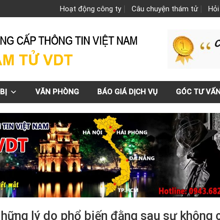
Hoạt động công ty
Câu chuyện thám tử
Hỏi
BỊ
VĂN PHÒNG
BÁO GIÁ DỊCH VỤ
GÓC TƯ VẤ
Những lý do phổ biến đằng sau sự không 