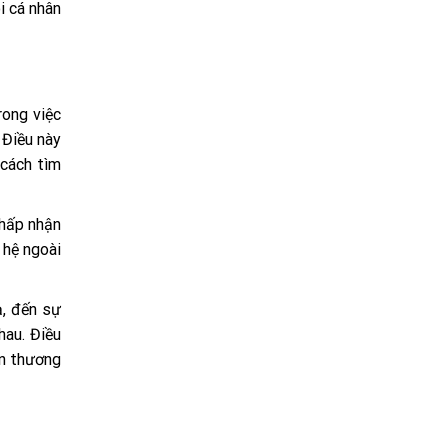
i cá nhân
rong việc
 Điều này
 cách tìm
chấp nhận
 hệ ngoài
ạ, đến sự
hau. Điều
ổn thương