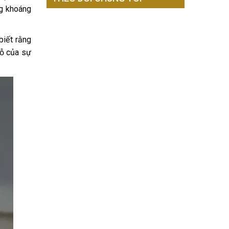
ng khoáng
biết rằng
dỗ của sự