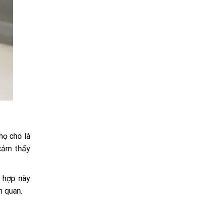
họ cho là
 cảm thấy
g hợp này
n quan.