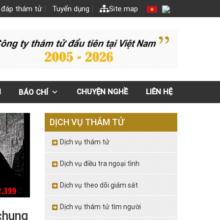
 đáp thám tử
Tuyển dụng
Site map
N
CHUYỆN NGHỀ
LIÊN HỆ
BÁO CHÍ
DỊCH VỤ THÁM TỬ
Dịch vụ thám tử
Dịch vụ điều tra ngoại tình
Dịch vụ theo dõi giám sát
Dịch vụ thám tử tìm người
chung