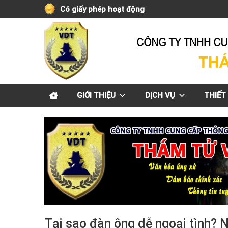
Skip
Có giấy phép hoạt động
to
content
GIỚI THIỆU
DỊCH VỤ
THIẾT 
Tại sao đàn ông dễ ngoại tình? 