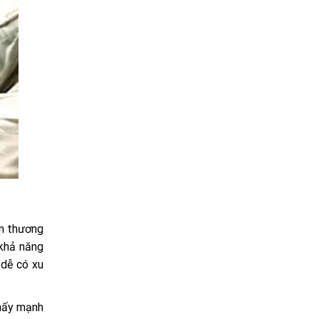
ổn thương
 khả năng
 dễ có xu
thấy mạnh