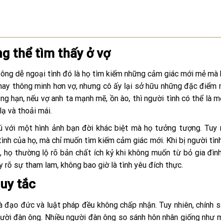
g thể tìm thấy ở vợ
n ông dễ ngoại tình đó là họ tìm kiếm những cảm giác mới mẻ mà
 hay thông minh hơn vợ, nhưng cô ấy lại sở hữu những đặc điểm
g hạn, nếu vợ anh ta mạnh mẽ, ồn ào, thì người tình có thể là m
lạ và thoải mái.
 với một hình ảnh bạn đời khác biệt mà họ tưởng tượng. Tuy 
nh của họ, mà chỉ muốn tìm kiếm cảm giác mới. Khi bị người tìn
, họ thường lộ rõ bản chất ích kỷ khi không muốn từ bỏ gia đìn
 rõ sự tham lam, không bao giờ là tình yêu đích thực.
quy tắc
 đạo đức và luật pháp đều không chấp nhận. Tuy nhiên, chính sự
người đàn ông. Nhiều người đàn ông so sánh hôn nhân giống như 