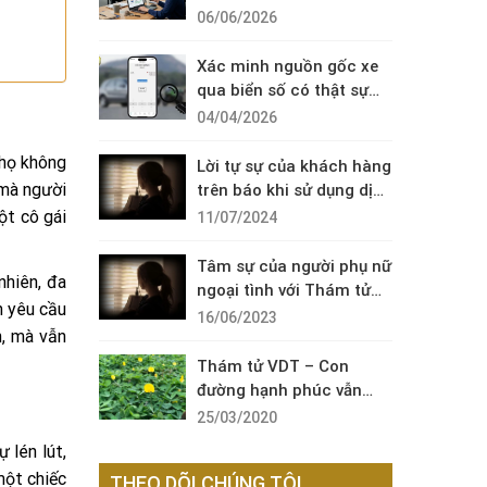
Diện Cuộc Gọi Đáng Ngờ
06/06/2026
Xác minh nguồn gốc xe
qua biển số có thật sự
cần thiết?
04/04/2026
 họ không
Lời tự sự của khách hàng
 mà người
trên báo khi sử dụng dịch
vụ thám tử sài gòn VDT
ột cô gái
11/07/2024
Tâm sự của người phụ nữ
nhiên, đa
ngoại tình với Thám tử
h yêu cầu
VDT
16/06/2023
h, mà vẫn
Thám tử VDT – Con
đường hạnh phúc vẫn
còn đó !
25/03/2020
 lén lút,
một chiếc
THEO DÕI CHÚNG TÔI