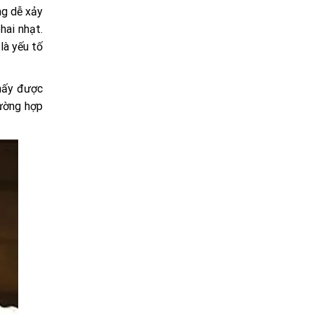
ng dễ xảy
hai nhạt.
là yếu tố
thấy được
rường hợp