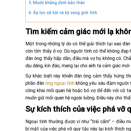
Muốn khẳng định bản thân
Áp lực xã hội và kỳ vọng giới tính
Tìm kiếm cảm giác mới lạ khôn
Một trong những lý do có thể giải thích tại sao đà
còn tìm thấy ở vợ. Dù người tình có thể không đẹp
đàn ông thấy hấp dẫn, điều mà vợ họ không có. Chẳn
dịu dàng, kín đáo, mang lại cho anh ta cảm giác mới 
Sự khác biệt này khiến đàn ông cảm thấy hứng thú
phần đàn
ông ngoại tình
không yêu sâu đậm người tì
công khai mối quan hệ hoặc bỏ vợ để đến với cô ta
muốn giữ mối quan hệ ngoài luồng. Điều này cho thấy
Sự kích thích của việc phá vỡ 
Ngoại tình thường được ví như “trái cấm” – điều mà
bí mật của việc phá vỡ quy tắc này lại kích thích 