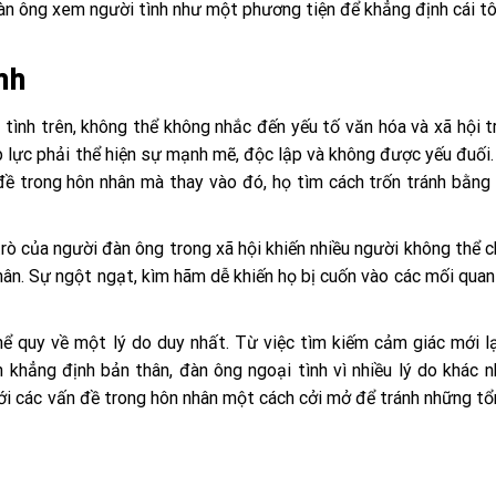
đàn ông xem người tình như một phương tiện để khẳng định cái tô
ính
 tình trên, không thể không nhắc đến yếu tố văn hóa và xã hội t
áp lực phải thể hiện sự mạnh mẽ, độc lập và không được yếu đuối.
 đề trong hôn nhân mà thay vào đó, họ tìm cách trốn tránh bằng
trò của người đàn ông trong xã hội khiến nhiều người không thể 
hân. Sự ngột ngạt, kìm hãm dễ khiến họ bị cuốn vào các mối quan
hể quy về một lý do duy nhất. Từ việc tìm kiếm cảm giác mới l
 khẳng định bản thân, đàn ông ngoại tình vì nhiều lý do khác n
 với các vấn đề trong hôn nhân một cách cởi mở để tránh những t