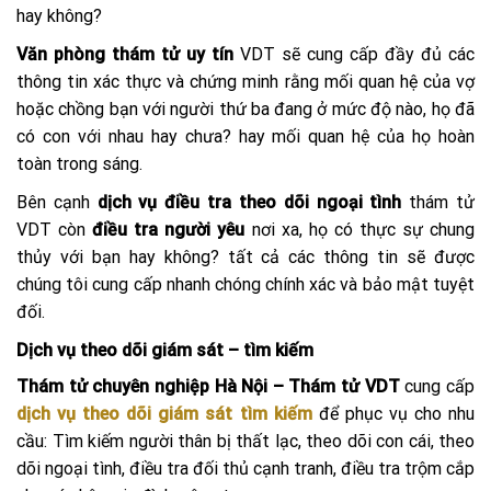
hay không?
Văn phòng thám tử uy tín
VDT sẽ cung cấp đầy đủ các
thông tin xác thực và chứng minh rằng mối quan hệ của vợ
hoặc chồng bạn với người thứ ba đang ở mức độ nào, họ đã
có con với nhau hay chưa? hay mối quan hệ của họ hoàn
toàn trong sáng.
Bên cạnh
dịch vụ điều tra theo dõi ngoại tình
thám tử
VDT còn
điều tra người yêu
nơi xa, họ có thực sự chung
thủy với bạn hay không? tất cả các thông tin sẽ được
chúng tôi cung cấp nhanh chóng chính xác và bảo mật tuyệt
đối.
Dịch vụ theo dõi giám sát – tìm kiếm
Thám tử chuyên nghiệp Hà Nội – Thám tử VDT
cung cấp
d
ịch vụ theo dõi giám sát tìm kiếm
đ
ể phục vụ cho nhu
cầu: Tìm kiếm người thân bị thất lạc, theo dõi con cái, theo
dõi ngoại tình, điều tra đối thủ cạnh tranh, điều tra trộm cắp