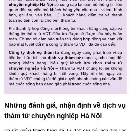
chuyên nghiệp Hà Nội
sẽ cung cấp lại toàn bộ thông tin liên
quan đến vụ việc mà khách hàng yêu cầu như : video, hình
ảnh, ghi âm, văn bản, …). Khách hàng kiểm tra và thanh
toàn số tiền còn lại cho bên thám tử.
Khi thanh lý hợp đồng mọi thông tin khách hàng cung cấp và
thông tin thám tử VDT điều tra được sẽ được tiêu hủy hoàn
toàn. Chúng tôi đảm bảo tuân thủ đúng hợp đồng và cam kết
bảo mật tuyệt đối mà công ty thám tử VDT đã đề cập đến.
Công ty dịch vụ thám tử
đang ngày càng phát triển vì sự
tiện lợi, hữu ích mà
dịch vụ thám tử
mang lại cho mọi đối
tượng khách hàng. Nếu quý khách lựa chọn
thám tử
chuyên nghiệp Hà Nội
– Thám tử VDT chúng tôi sẽ không
khiến quý khách hàng bị thất vọng. Hãy liên hệ ngay với
thám tử VDT chúng tôi để giải quyết nhanh chóng các vấn đề
mà cuộc sống bạn đang gặp phải trong cuộc sống nhé.
Những đánh giá, nhận định về dịch vụ
thám tử chuyên nghiệp Hà Nội
Có rất nhiều khách hàng đã tự đặt câu hỏi nên tìm văn