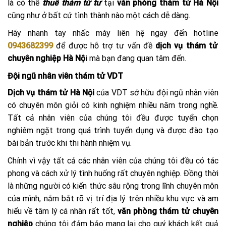
là có thể
thuê thám tử tư
tại
văn phòng thám tử Hà Nội
cũng như ở bất cứ tình thành nào một cách dễ dàng.
Hãy nhanh tay nhấc máy liên hệ ngay đến hotline
0943682399
để được hỗ trợ tư vấn đề
dịch vụ thám tử
chuyên nghiệp Hà Nộ
i mà bạn đang quan tâm đến.
Đội ngũ nhân viên thám tử VDT
Dịch vụ thám tử Hà Nội
của VDT sở hữu đội ngũ nhân viên
có chuyên môn giỏi có kinh nghiệm nhiều năm trong nghề.
Tất cả nhân viên của chúng tôi đều được tuyển chọn
nghiêm ngặt trong quá trình tuyển dụng và được đào tạo
bài bản trước khi thi hành nhiệm vụ.
Chính vì vậy tất cả các nhân viên của chúng tôi đều có tác
phong và cách xử lý tình huống rất chuyên nghiệp. Đồng thời
là những người có kiến thức sâu rộng trong lĩnh chuyên môn
của mình, nắm bắt rõ vị trí địa lý trên nhiều khu vực và am
hiểu về tâm lý cá nhân rất tốt,
văn phòng thám tử chuyên
nghiệp
chúng tôi đảm bảo mang lại cho quý khách kết quả