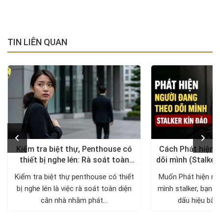
TIN LIÊN QUAN
Kiểm tra biệt thự, Penthouse có
Cách Phát hiện 
thiết bị nghe lén: Rà soát toàn
dõi mình (Stalker
diện, trả lại không gian riêng tư
xử lý a
Kiểm tra biệt thự penthouse có thiết
Muốn Phát hiện ng
bị nghe lén là việc rà soát toàn diện
mình stalker, bạn c
căn nhà nhằm phát...
dấu hiệu bất 