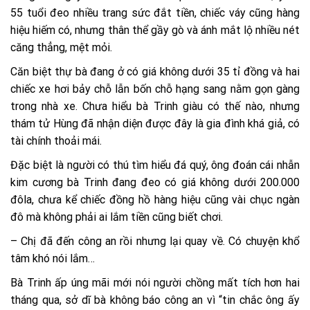
55 tuổi đeo nhiều trang sức đắt tiền, chiếc váy cũng hàng
hiệu hiếm có, nhưng thân thể gầy gò và ánh mắt lộ nhiều nét
căng thẳng, mệt mỏi.
Căn biệt thự bà đang ở có giá không dưới 35 tỉ đồng và hai
chiếc xe hơi bảy chỗ lẫn bốn chỗ hạng sang nằm gọn gàng
trong nhà xe. Chưa hiểu bà Trinh giàu có thế nào, nhưng
thám tử Hùng đã nhận diện được đây là gia đình khá giả, có
tài chính thoải mái.
Đặc biệt là người có thú tìm hiểu đá quý, ông đoán cái nhẫn
kim cương bà Trinh đang đeo có giá không dưới 200.000
đôla, chưa kể chiếc đồng hồ hàng hiệu cũng vài chục ngàn
đô mà không phải ai lắm tiền cũng biết chơi.
– Chị đã đến công an rồi nhưng lại quay về. Có chuyện khổ
tâm khó nói lắm…
Bà Trinh ấp úng mãi mới nói người chồng mất tích hơn hai
tháng qua, sở dĩ bà không báo công an vì “tin chắc ông ấy