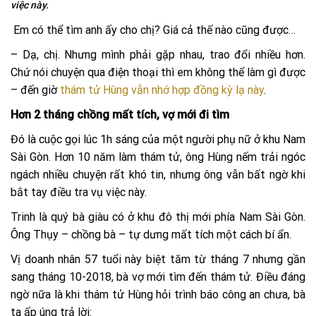
việc này.
Em có thể tìm anh ấy cho chị? Giá cả thế nào cũng được…
– Dạ, chị. Nhưng mình phải gặp nhau, trao đổi nhiều hơn.
Chứ nói chuyện qua điện thoại thì em không thể làm gì được
– đến giờ
thám tử Hùng vẫn nhớ hợp đồng kỳ lạ này
.
Hơn 2 tháng chồng mất tích, vợ mới đi tìm
Đó là cuộc gọi lúc 1h sáng của một người phụ nữ ở khu Nam
Sài Gòn. Hơn 10 năm làm thám tử, ông Hùng nếm trải ngóc
ngách nhiều chuyện rất khó tin, nhưng ông vẫn bất ngờ khi
bắt tay điều tra vụ việc này.
Trinh là quý bà giàu có ở khu đô thị mới phía Nam Sài Gòn.
Ông Thụy – chồng bà – tự dưng mất tích một cách bí ẩn.
Vị doanh nhân 57 tuổi này biệt tăm từ tháng 7 nhưng gần
sang tháng 10-2018, bà vợ mới tìm đến thám tử. Điều đáng
ngờ nữa là khi thám tử Hùng hỏi trình báo công an chưa, bà
ta ấp úng trả lời: