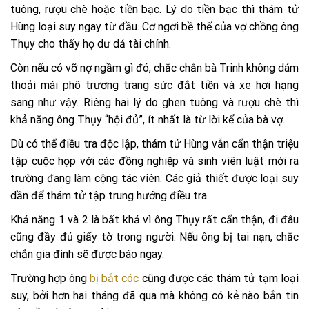
tuông, rượu chè hoặc tiền bạc. Lý do tiền bạc thì thám tử
Hùng loại suy ngay từ đầu. Cơ ngơi bề thế của vợ chồng ông
Thụy cho thấy họ dư dả tài chính.
Còn nếu có vỡ nợ ngầm gì đó, chắc chắn bà Trinh không dám
thoải mái phô trương trang sức đắt tiền và xe hơi hạng
sang như vậy. Riêng hai lý do ghen tuông và rượu chè thì
khả năng ông Thụy “hội đủ”, ít nhất là từ lời kể của bà vợ.
Dù có thể điều tra độc lập, thám tử Hùng vẫn cẩn thận triệu
tập cuộc họp với các đồng nghiệp và sinh viên luật mới ra
trường đang làm cộng tác viên. Các giả thiết được loại suy
dần để thám tử tập trung hướng điều tra.
Khả năng 1 và 2 là bất khả vì ông Thụy rất cẩn thận, đi đâu
cũng đầy đủ giấy tờ trong người. Nếu ông bị tai nạn, chắc
chắn gia đình sẽ được báo ngay.
Trường hợp ông
bị bắt cóc
cũng được các thám tử tạm loại
suy, bởi hơn hai tháng đã qua mà không có kẻ nào bắn tin