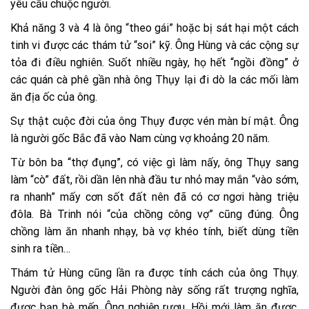
yêu cầu chuộc người.
Khả năng 3 và 4 là ông “theo gái” hoặc bị sát hại một cách
tinh vi được các thám tử “soi” kỹ. Ông Hùng và các cộng sự
tỏa đi điều nghiên. Suốt nhiều ngày, họ hết “ngồi đồng” ở
các quán cà phê gần nhà ông Thụy lại đi dò la các mối làm
ăn địa ốc của ông.
Sự thật cuộc đời của ông Thụy được vén màn bí mật. Ông
là người gốc Bắc đã vào Nam cùng vợ khoảng 20 năm.
Từ bôn ba “thợ đụng”, có việc gì làm nấy, ông Thụy sang
làm “cò” đất, rồi dần lên nhà đầu tư nhỏ may mắn “vào sớm,
ra nhanh” mấy cơn sốt đất nên đã có cơ ngơi hàng triệu
đôla. Bà Trinh nói “của chồng công vợ” cũng đúng. Ông
chồng làm ăn nhanh nhạy, bà vợ khéo tính, biết dùng tiền
sinh ra tiền…
Thám tử Hùng cũng lần ra được tính cách của ông Thụy.
Người đàn ông gốc Hải Phòng này sống rất trượng nghĩa,
được bạn bè mến. Ông nghiện rượu. Hồi mới làm ăn được,