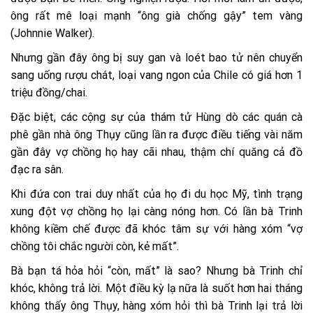
ông rất mê loại mạnh “ông già chống gậy” tem vàng
(Johnnie Walker).
Nhưng gần đây ông bị suy gan và loét bao tử nên chuyển
sang uống rượu chát, loại vang ngon của Chile có giá hơn 1
triệu đồng/chai.
Đặc biệt, các cộng sự của thám tử Hùng dò các quán cà
phê gần nhà ông Thụy cũng lần ra được điều tiếng vài năm
gần đây vợ chồng họ hay cãi nhau, thậm chí quăng cả đồ
đạc ra sân.
Khi đứa con trai duy nhất của họ đi du học Mỹ, tình trạng
xung đột vợ chồng họ lại càng nóng hơn. Có lần bà Trinh
không kiềm chế được đã khóc tâm sự với hàng xóm “vợ
chồng tôi chắc người còn, kẻ mất”.
Bà bạn tá hỏa hỏi “còn, mất” là sao? Nhưng bà Trinh chỉ
khóc, không trả lời. Một điều kỳ lạ nữa là suốt hơn hai tháng
không thấy ông Thụy, hàng xóm hỏi thì bà Trinh lại trả lời