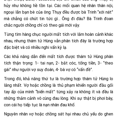
hủy như không hề tồn tại. Các mối quan hệ nhân thân nội,
ngoại lẫn bạn bè của ông Thụy đều được bà Trinh “xới nát”
mà chẳng có chút tin tức gì… Ông đi đâu? Bà Trinh đoan
chắc người chồng chỉ có theo gái mới vậy.
Từng tìm hàng chục người mất tích với lắm hoàn cảnh khác
nhau, nhưng thám tử Hùng vẫn phân tích đây là trường hợp
đặc biệt và có nhiều nghi vấn kỳ lạ.
Các khả năng dẫn đến mất tích được thám tử Hùng phân
tích thận trọng: 1- tai nạn, 2- bắt cóc, tống tiền, 3- “theo
gái” như người vợ suy đoán, 4- bà vợ có “vấn đề”.
Trong đó, khả năng thứ tư là trường hợp thám tử Hùng lo
lắng nhất. Vợ hoặc chồng là thủ phạm khiến người đầu gối
tay ấp của mình “biến mất” từng xảy ra không ít và đều là
những thảm cảnh vô cùng đau lòng. Khi sự thật bị phơi bày,
con cái họ tiếp tục là nạn nhân đau khổ.
Nguyên nhân vợ hoặc chồng sát hại nhau chủ yếu do ghen