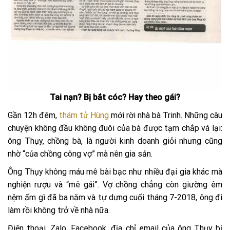
Tai nạn? Bị bắt cóc? Hay theo gái?
Gần 12h đêm,
thám tử Hùng
mới rời nhà bà Trinh. Những câu
chuyện không đầu không đuôi của bà được tạm chắp vá lại:
ông Thụy, chồng bà, là người kinh doanh giỏi nhưng cũng
nhờ “của chồng công vợ” mà nên gia sản.
Ông Thụy không máu mê bài bạc như nhiều đại gia khác mà
nghiện rượu và “mê gái”. Vợ chồng chẳng còn giường êm
nệm ấm gì đã ba năm và tự dưng cuối tháng 7-2018, ông đi
làm rồi không trở về nhà nữa.
Điện thoại, Zalo, Facebook, địa chỉ email của ông Thụy bị