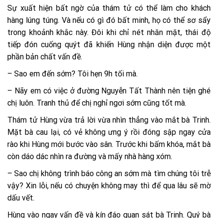
Sự xuất hiện bất ngờ của thám tử có thể làm cho khách
hàng lúng túng. Và nếu có gì đó bất minh, họ có thể sơ sẩy
trong khoảnh khắc này. Đôi khi chỉ nét nhăn mặt, thái độ
tiếp đón cuống quýt đã khiến Hùng nhận diện được một
phần bản chất vấn đề.
– Sao em đến sớm? Tôi hẹn 9h tối mà.
– Nãy em có việc ở đường Nguyễn Tất Thành nên tiện ghé
chị luôn. Tranh thủ để chị nghỉ ngơi sớm cũng tốt mà.
Thám tử Hùng vừa trả lời vừa nhìn thẳng vào mắt bà Trinh.
Mặt bà cau lại, có vẻ không ưng ý rồi đóng sập ngay cửa
rào khi Hùng mới bước vào sân. Trước khi bấm khóa, mắt bà
còn dáo dác nhìn ra đường và mấy nhà hàng xóm.
– Sao chị không trình báo công an sớm mà tìm chúng tôi trễ
vậy? Xin lỗi, nếu có chuyện không may thì để qua lâu sẽ mờ
dấu vết.
Hùng vào ngay vấn đề và kín đáo quan sát bà Trinh. Quý bà