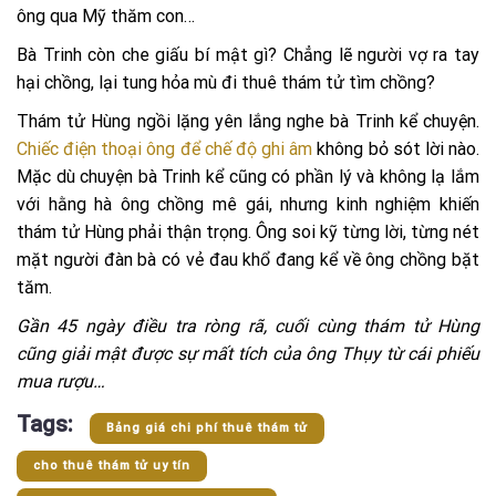
ông qua Mỹ thăm con…
Bà Trinh còn che giấu bí mật gì? Chẳng lẽ người vợ ra tay
hại chồng, lại tung hỏa mù đi thuê thám tử tìm chồng?
Thám tử Hùng ngồi lặng yên lắng nghe bà Trinh kể chuyện.
Chiếc điện thoại ông để chế độ ghi âm
không bỏ sót lời nào.
Mặc dù chuyện bà Trinh kể cũng có phần lý và không lạ lắm
với hằng hà ông chồng mê gái, nhưng kinh nghiệm khiến
thám tử Hùng phải thận trọng. Ông soi kỹ từng lời, từng nét
mặt người đàn bà có vẻ đau khổ đang kể về ông chồng bặt
tăm.
Gần 45 ngày điều tra ròng rã, cuối cùng thám tử Hùng
cũng giải mật được sự mất tích của ông Thụy từ cái phiếu
mua rượu…
Tags:
Bảng giá chi phí thuê thám tử
cho thuê thám tử uy tín