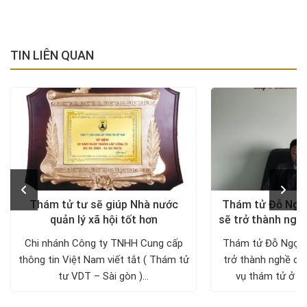
TIN LIÊN QUAN
Thám tử tư sẽ giúp Nhà nước
Thám tử Đỗ Ngọ
quản lý xã hội tốt hơn
sẽ trở thành ngh
Chi nhánh Công ty TNHH Cung cấp
Thám tử Đỗ Ngọc 
thông tin Việt Nam viết tắt ( Thám tử
trở thành nghề chu
tư VDT – Sài gòn )...
vụ thám tử ở Vi