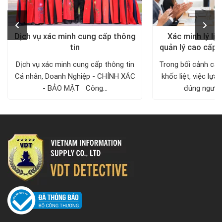
Dịch vụ xác minh cung cấp thông
Xác minh lý lịc
tin
quản lý cao cấp 
Dịch vụ xác minh cung cấp thông tin
Trong bối cảnh cạn
Cá nhân, Doanh Nghiệp - CHÍNH XÁC
khốc liệt, việc lự
- BẢO MẬT Công...
đúng người v