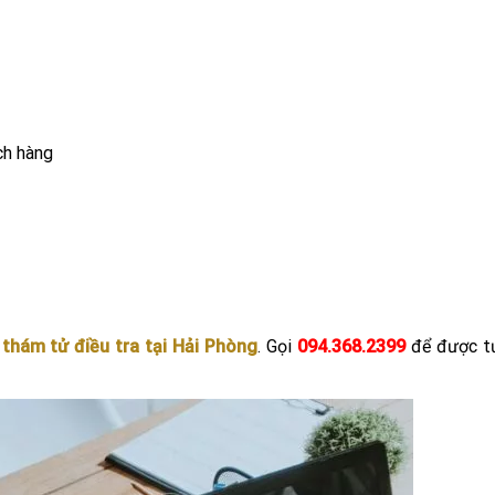
ch hàng
–
thám tử điều tra tại Hải Phòng
. Gọi
094.368.2399
để được tư