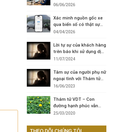
Diện Cuộc Gọi Đáng Ngờ
06/06/2026
Xác minh nguồn gốc xe
qua biển số có thật sự
cần thiết?
04/04/2026
Lời tự sự của khách hàng
trên báo khi sử dụng dịch
vụ thám tử sài gòn VDT
11/07/2024
Tâm sự của người phụ nữ
ngoại tình với Thám tử
VDT
16/06/2023
Thám tử VDT – Con
đường hạnh phúc vẫn
còn đó !
25/03/2020
THEO DÕI CHÚNG TÔI