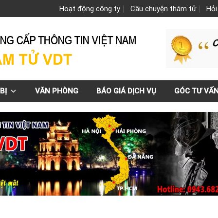
Hoạt động công ty
Câu chuyện thám tử
Hỏi
BỊ
VĂN PHÒNG
BÁO GIÁ DỊCH VỤ
GÓC TƯ VẤ