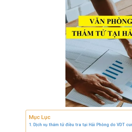
Mục Lục
Dịch vụ thám tử điều tra tại Hải Phòng do VDT cu