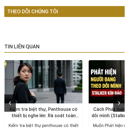
THEO DÕI CHÚNG TÔI
TIN LIÊN QUAN
Kiểm tra biệt thự, Penthouse có
Cách Phát hiện 
thiết bị nghe lén: Rà soát toàn
dõi mình (Stalker
diện, trả lại không gian riêng tư
xử lý a
Kiểm tra biệt thự penthouse có thiết
Muốn Phát hiện ng