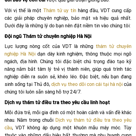
Với vị thế là một
Thám tử uy tín
hàng đầu, VDT cung cấp
các giải pháp chuyên nghiệp, bảo mật và hiệu quả nhất.
Dưới đây là những lý do bạn nên đặt niềm tin vào chúng tôi:
Đội ngũ Thám tử chuyên nghiệp Hà Nội
Lực lượng nòng cốt của VDT là những
thám tử chuyên
nghiệp Hà Nội
dạn dày kinh nghiệm, thông thuộc mọi ngõ
ngách, địa hình. Chúng tôi đặc biệt chú trọng đào tạo kỹ
năng nắm bắt tâm lý trẻ vị thành niên, giúp quá trình tác
nghiệp diễn ra suôn sẻ, khéo léo. Đặc biệt, nếu bạn đang
sinh sống tại Thủ đô,
dịch vụ theo dõi con cái tại hà nội
của
chúng tôi luôn sẵn sàng hỗ trợ 24/7.
Dịch vụ thám tử điều tra theo yêu cầu linh hoạt
Mỗi đứa trẻ, mỗi gia đình có một hoàn cảnh và vấn đề khác
nhau. Nằm trong chuỗi
Dịch vụ thám tử điều tra theo yêu
cầu
, VDT không áp dụng một khuôn mẫu máy móc. Tùy
thuộc vào những dấu hiệu bất thường mà phụ huynh cung