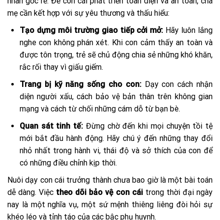
nhân gốc rễ. Để con cái phát triển toàn diện và an toàn, cha
mẹ cần kết hợp với sự yêu thương và thấu hiểu:
Tạo dựng môi trường giao tiếp cởi mở:
Hãy luôn lắng
nghe con không phán xét. Khi con cảm thấy an toàn và
được tôn trọng, trẻ sẽ chủ động chia sẻ những khó khăn,
rắc rối thay vì giấu giếm.
Trang bị kỹ năng sống cho con:
Dạy con cách nhận
diện người xấu, cách bảo vệ bản thân trên không gian
mạng và cách từ chối những cám dỗ từ bạn bè.
Quan sát tinh tế:
Đừng chờ đến khi mọi chuyện tồi tệ
mới bắt đầu hành động. Hãy chú ý đến những thay đổi
nhỏ nhất trong hành vi, thái độ và sở thích của con để
có những điều chỉnh kịp thời.
Nuôi dạy con cái trưởng thành chưa bao giờ là một bài toán
dễ dàng. Việc
theo dõi bảo vệ con cái
trong thời đại ngày
nay là một nghĩa vụ, một sứ mệnh thiêng liêng đòi hỏi sự
khéo léo và tỉnh táo của các bậc phụ huynh.