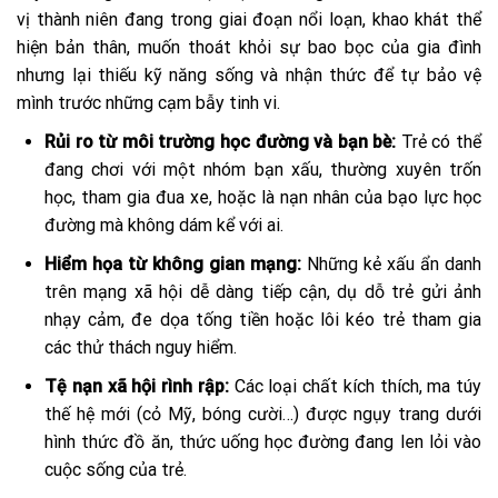
vị thành niên đang trong giai đoạn nổi loạn, khao khát thể
hiện bản thân, muốn thoát khỏi sự bao bọc của gia đình
nhưng lại thiếu kỹ năng sống và nhận thức để tự bảo vệ
mình trước những cạm bẫy tinh vi.
Rủi ro từ môi trường học đường và bạn bè:
Trẻ có thể
đang chơi với một nhóm bạn xấu, thường xuyên trốn
học, tham gia đua xe, hoặc là nạn nhân của bạo lực học
đường mà không dám kể với ai.
Hiểm họa từ không gian mạng:
Những kẻ xấu ẩn danh
trên mạng xã hội dễ dàng tiếp cận, dụ dỗ trẻ gửi ảnh
nhạy cảm, đe dọa tống tiền hoặc lôi kéo trẻ tham gia
các thử thách nguy hiểm.
Tệ nạn xã hội rình rập:
Các loại chất kích thích, ma túy
thế hệ mới (cỏ Mỹ, bóng cười…) được ngụy trang dưới
hình thức đồ ăn, thức uống học đường đang len lỏi vào
cuộc sống của trẻ.