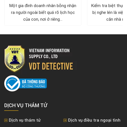
diện, trả lại khô
Một gia đình doanh nhân bỗng nhận
Kiểm tra biệt thự 
ra người ngoài biết quá rõ lịch học
bị nghe lén là việc
của con, nơi ở riêng...
căn nhà nh
DỊCH VỤ THÁM TỬ
Dịch vụ thám tử
Dịch vụ điều tra ngoại tình