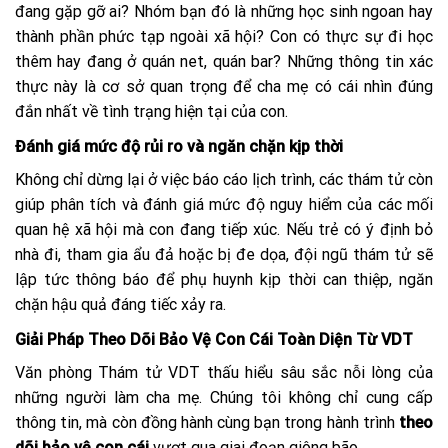
đang gặp gỡ ai? Nhóm bạn đó là những học sinh ngoan hay
thành phần phức tạp ngoài xã hội? Con có thực sự đi học
thêm hay đang ở quán net, quán bar? Những thông tin xác
thực này là cơ sở quan trọng để cha mẹ có cái nhìn đúng
đắn nhất về tình trạng hiện tại của con.
Đánh giá mức độ rủi ro và ngăn chặn kịp thời
Không chỉ dừng lại ở việc báo cáo lịch trình, các thám tử còn
giúp phân tích và đánh giá mức độ nguy hiểm của các mối
quan hệ xã hội mà con đang tiếp xúc. Nếu trẻ có ý định bỏ
nhà đi, tham gia ẩu đả hoặc bị đe dọa, đội ngũ thám tử sẽ
lập tức thông báo để phụ huynh kịp thời can thiệp, ngăn
chặn hậu quả đáng tiếc xảy ra.
Giải Pháp Theo Dõi Bảo Vệ Con Cái Toàn Diện Từ VDT
Văn phòng Thám tử VDT thấu hiểu sâu sắc nỗi lòng của
những người làm cha mẹ. Chúng tôi không chỉ cung cấp
thông tin, mà còn đồng hành cùng bạn trong hành trình
theo
dõi bảo vệ con cái
vượt qua giai đoạn giông bão.