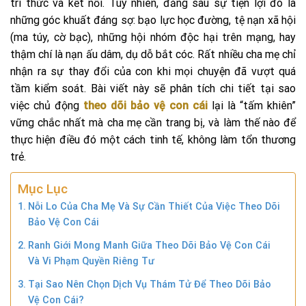
tri thức và kết nối. Tuy nhiên, đằng sau sự tiện lợi đó là
những góc khuất đáng sợ: bạo lực học đường, tệ nạn xã hội
(ma túy, cờ bạc), những hội nhóm độc hại trên mạng, hay
thậm chí là nạn ấu dâm, dụ dỗ bắt cóc. Rất nhiều cha mẹ chỉ
nhận ra sự thay đổi của con khi mọi chuyện đã vượt quá
tầm kiểm soát. Bài viết này sẽ phân tích chi tiết tại sao
việc chủ động
theo dõi bảo vệ con cái
lại là “tấm khiên”
vững chắc nhất mà cha mẹ cần trang bị, và làm thế nào để
thực hiện điều đó một cách tinh tế, không làm tổn thương
trẻ.
Mục Lục
Nỗi Lo Của Cha Mẹ Và Sự Cần Thiết Của Việc Theo Dõi
Bảo Vệ Con Cái
Ranh Giới Mong Manh Giữa Theo Dõi Bảo Vệ Con Cái
Và Vi Phạm Quyền Riêng Tư
Tại Sao Nên Chọn Dịch Vụ Thám Tử Để Theo Dõi Bảo
Vệ Con Cái?