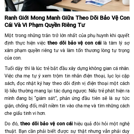
Ranh Giới Mong Manh Giữa Theo Dõi Bảo Vệ Con
Cái Và Vi Phạm Quyền Riêng Tư
Một trong những trăn trở lớn nhất của phụ huynh khi quyết
định thực hiện việc
theo dõi bảo vệ con cái
là tâm lý sợ
xâm phạm quyền riêng tư và làm tổn thương lòng tự trọng
của con.
Tuổi dậy thì là lúc trẻ bắt đầu xây dựng không gian cá nhân.
Việc cha mẹ tự ý xem trộm tin nhắn điện thoại, lục lọi cặp
sách, đọc nhật ký hay theo dõi định vị điện thoại một cách
lộ liễu thường mang lại tác dụng ngược. Nếu trẻ phát hiện ra
mình đang bị “giám sát”, phản ứng đầu tiên sẽ là sự tức
giận, chống đối, mất niềm tin vào cha mẹ và tìm những cách
che giấu tinh vi hơn.
Do đó,
theo dõi bảo vệ con cái
hiệu quả đòi hỏi một nghệ
thuật. Bạn cần phải biết được sự thật nhưng vẫn phải duy