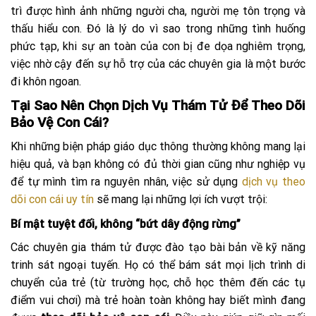
trì được hình ảnh những người cha, người mẹ tôn trọng và
thấu hiểu con. Đó là lý do vì sao trong những tình huống
phức tạp, khi sự an toàn của con bị đe dọa nghiêm trọng,
việc nhờ cậy đến sự hỗ trợ của các chuyên gia là một bước
đi khôn ngoan.
Tại Sao Nên Chọn Dịch Vụ Thám Tử Để Theo Dõi
Bảo Vệ Con Cái?
Khi những biện pháp giáo dục thông thường không mang lại
hiệu quả, và bạn không có đủ thời gian cũng như nghiệp vụ
để tự mình tìm ra nguyên nhân, việc sử dụng
dịch vụ theo
dõi con cái uy tín
sẽ mang lại những lợi ích vượt trội:
Bí mật tuyệt đối, không “bứt dây động rừng”
Các chuyên gia thám tử được đào tạo bài bản về kỹ năng
trinh sát ngoại tuyến. Họ có thể bám sát mọi lịch trình di
chuyển của trẻ (từ trường học, chỗ học thêm đến các tụ
điểm vui chơi) mà trẻ hoàn toàn không hay biết mình đang