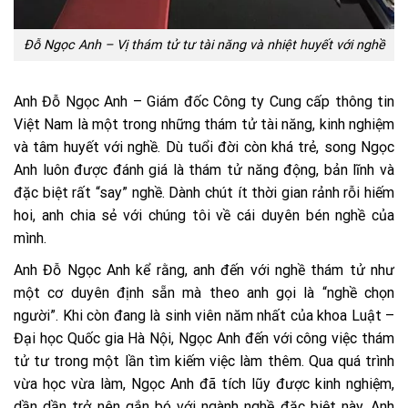
Đỗ Ngọc Anh – Vị thám tử tư tài năng và nhiệt huyết với nghề
Anh Đỗ Ngọc Anh – Giám đốc Công ty Cung cấp thông tin
Việt Nam là một trong những thám tử tài năng, kinh nghiệm
và tâm huyết với nghề. Dù tuổi đời còn khá trẻ, song Ngọc
Anh luôn được đánh giá là thám tử năng động, bản lĩnh và
đặc biệt rất “say” nghề. Dành chút ít thời gian rảnh rỗi hiếm
hoi, anh chia sẻ với chúng tôi về cái duyên bén nghề của
mình.
Anh Đỗ Ngọc Anh kể rằng, anh đến với nghề thám tử như
một cơ duyên định sẵn mà theo anh gọi là “nghề chọn
người”. Khi còn đang là sinh viên năm nhất của khoa Luật –
Đại học Quốc gia Hà Nội, Ngọc Anh đến với công việc thám
tử tư trong một lần tìm kiếm việc làm thêm. Qua quá trình
vừa học vừa làm, Ngọc Anh đã tích lũy được kinh nghiệm,
dần dần trở nên gắn bó với ngành nghề đặc biệt này. Anh