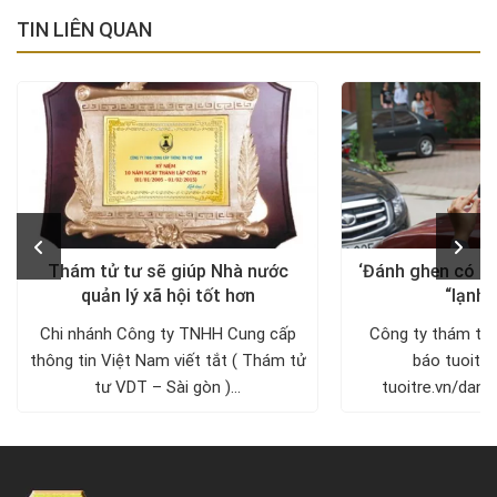
TIN LIÊN QUAN
Thám tử tư sẽ giúp Nhà nước
‘Đánh ghen có họ
quản lý xã hội tốt hơn
“lạnh 
Chi nhánh Công ty TNHH Cung cấp
Công ty thám tử 
thông tin Việt Nam viết tắt ( Thám tử
báo tuoitre
tư VDT – Sài gòn )...
tuoitre.vn/dan
2022021609011146
mắt nhìn nhau tr