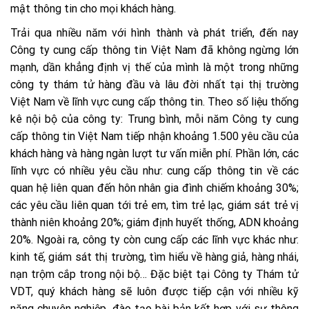
mật thông tin cho mọi khách hàng.
Trải qua nhiều năm với hình thành và phát triển, đến nay
Công ty cung cấp thông tin Việt Nam đã không ngừng lớn
mạnh, dần khẳng định vị thế của mình là một trong những
công ty thám tử hàng đầu và lâu đời nhất tại thị trường
Việt Nam về lĩnh vực cung cấp thông tin. Theo số liệu thống
kê nội bộ của công ty: Trung bình, mỗi năm Công ty cung
cấp thông tin Việt Nam tiếp nhận khoảng 1.500 yêu cầu của
khách hàng và hàng ngàn lượt tư vấn miễn phí. Phần lớn, các
lĩnh vực có nhiều yêu cầu như: cung cấp thông tin về các
quan hệ liên quan đến hôn nhân gia đình chiếm khoảng 30%;
các yêu cầu liên quan tới trẻ em, tìm trẻ lạc, giám sát trẻ vị
thành niên khoảng 20%; giám định huyết thống, ADN khoảng
20%. Ngoài ra, công ty còn cung cấp các lĩnh vực khác như:
kinh tế, giám sát thị trường, tìm hiểu về hàng giả, hàng nhái,
nạn trộm cắp trong nội bộ… Đặc biệt tại Công ty Thám tử
VDT, quý khách hàng sẽ luôn được tiếp cận với nhiều kỹ
năng chuyên nghiệp, đào tạo bài bản kết hợp với sự thông