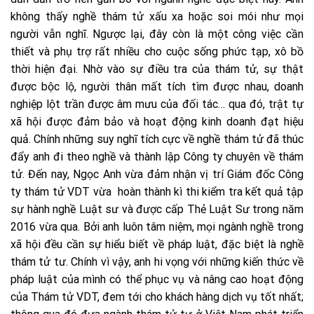
không thấy nghề thám tử xấu xa hoặc soi mói như mọi
người vẫn nghĩ. Ngược lại, đây còn là một công việc cần
thiết và phụ trợ rất nhiều cho cuộc sống phức tạp, xô bồ
thời hiện đại. Nhờ vào sự điều tra của thám tử, sự thật
được bộc lộ, người thân mất tích tìm được nhau, doanh
nghiệp lột trần được âm mưu của đối tác… qua đó, trật tự
xã hội được đảm bảo và hoạt động kinh doanh đạt hiệu
quả. Chính những suy nghĩ tích cực về nghề thám tử đã thúc
đẩy anh đi theo nghề và thành lập Công ty chuyên về thám
tử. Đến nay, Ngọc Anh vừa đảm nhận vị trí Giám đốc Công
ty thám tử VDT vừa hoàn thành kì thi kiểm tra kết quả tập
sự hành nghề Luật sư và được cấp Thẻ Luật Sư trong năm
2016 vừa qua. Bởi anh luôn tâm niệm, mọi ngành nghề trong
xã hội đều cần sự hiểu biết về pháp luật, đặc biệt là nghề
thám tử tư. Chính vì vậy, anh hi vọng với những kiến thức về
pháp luật của mình có thể phục vụ và nâng cao hoạt động
của Thám tử VDT, đem tới cho khách hàng dịch vụ tốt nhất;