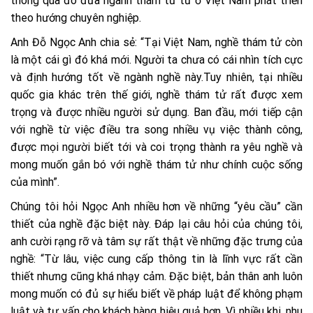
thông qua đó đưa ngành thám tử tư ở Việt Nam phát triển
theo hướng chuyên nghiệp.
Anh Đỗ Ngọc Anh chia sẻ: “Tại Việt Nam, nghề thám tử còn
là một cái gì đó khá mới. Người ta chưa có cái nhìn tích cực
và định hướng tốt về ngành nghề này.Tuy nhiên, tại nhiều
quốc gia khác trên thế giới, nghề thám tử rất được xem
trọng và được nhiều người sử dụng. Ban đầu, mới tiếp cận
với nghề từ việc điều tra song nhiều vụ việc thành công,
được mọi người biết tới và coi trọng thành ra yêu nghề và
mong muốn gắn bó với nghề thám tử như chính cuộc sống
của mình”.
Chúng tôi hỏi Ngọc Anh nhiều hơn về những “yêu cầu” cần
thiết của nghề đặc biệt này. Đáp lại câu hỏi của chúng tôi,
anh cười rạng rỡ và tâm sự rất thật về những đặc trưng của
nghề: “Từ lâu, việc cung cấp thông tin là lĩnh vực rất cần
thiết nhưng cũng khá nhạy cảm. Đặc biệt, bản thân anh luôn
mong muốn có đủ sự hiểu biết về pháp luật để không phạm
luật và tư vấn cho khách hàng hiệu quả hơn. Vì nhiều khi, nhu