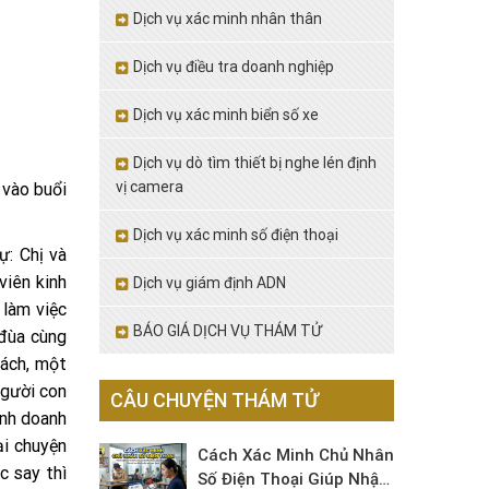
Dịch vụ xác minh nhân thân
Dịch vụ điều tra doanh nghiệp
Dịch vụ xác minh biển số xe
Dịch vụ dò tìm thiết bị nghe lén định
vị camera
 vào buổi
Dịch vụ xác minh số điện thoại
: Chị và
viên kinh
Dịch vụ giám định ADN
 làm việc
BÁO GIÁ DỊCH VỤ THÁM TỬ
 đùa cùng
hách, một
người con
CÂU CHUYỆN THÁM TỬ
inh doanh
ại chuyện
Cách Xác Minh Chủ Nhân
c say thì
Số Điện Thoại Giúp Nhận