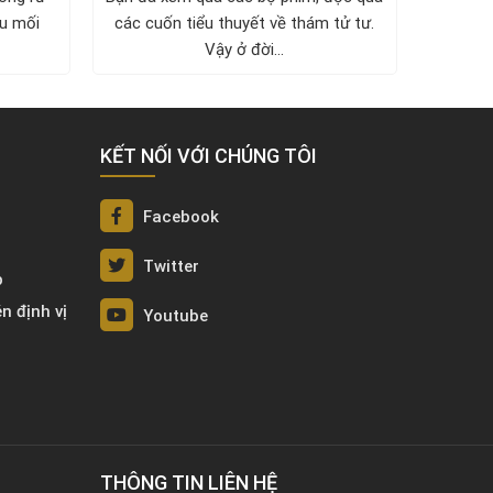
ều mối
các cuốn tiểu thuyết về thám tử tư.
nguyên 
Vậy ở đời...
ph
KẾT NỐI VỚI CHÚNG TÔI
Facebook
Twitter
p
én định vị
Youtube
THÔNG TIN LIÊN HỆ