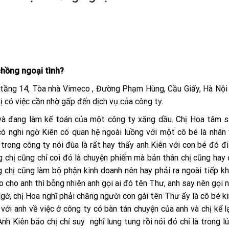
chồng ngoại tình?
, tầng 14, Tòa nhà Vimeco , Đường Phạm Hùng, Cầu Giấy, Hà Nội
ị có việc cần nhờ gấp đến dịch vụ của công ty.
à đang làm kế toán của một công ty xăng dầu. Chị Hoa tâm sự
có nghi ngờ Kiên có quan hệ ngoài luồng với một cô bé là nhân 
rong công ty nói đùa là rất hay thấy anh Kiên với con bé đó đi
g chị cũng chỉ coi đó là chuyện phiếm mà bản thân chị cũng hay
g chị cũng làm bộ phận kinh doanh nên hay phải ra ngoài tiếp k
o cho anh thì bỗng nhiên anh gọi ai đó tên Thư, anh say nên gọi 
ngờ, chị Hoa nghĩ phải chăng người con gái tên Thư ấy là cô bé k
với anh về việc ở công ty có bàn tán chuyện của anh và chị kể l
 Kiên bảo chị chỉ suy nghĩ lung tung rồi nói đó chỉ là trong lú