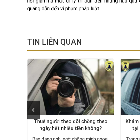
nổi giận mà mất đi lý trí dẫn đến những hậu quả
quáng dẫn đến vi phạm pháp luật.
TIN LIÊN QUAN
vi phạm
Thuê người theo dõi chồng theo
Khám 
h?
ngày hết nhiều tiền không?
tại
 VDT sẽ
Bạn đang nghi ngờ chồng mình ngoại
Trong 