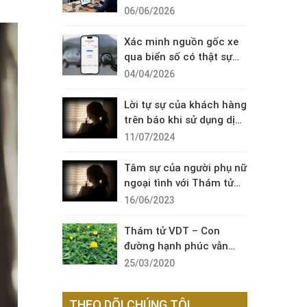
Diện Cuộc Gọi Đáng Ngờ
06/06/2026
Xác minh nguồn gốc xe
qua biển số có thật sự
cần thiết?
04/04/2026
Lời tự sự của khách hàng
trên báo khi sử dụng dịch
vụ thám tử sài gòn VDT
11/07/2024
Tâm sự của người phụ nữ
ngoại tình với Thám tử
VDT
16/06/2023
Thám tử VDT – Con
đường hạnh phúc vẫn
còn đó !
25/03/2020
THEO DÕI CHÚNG TÔI