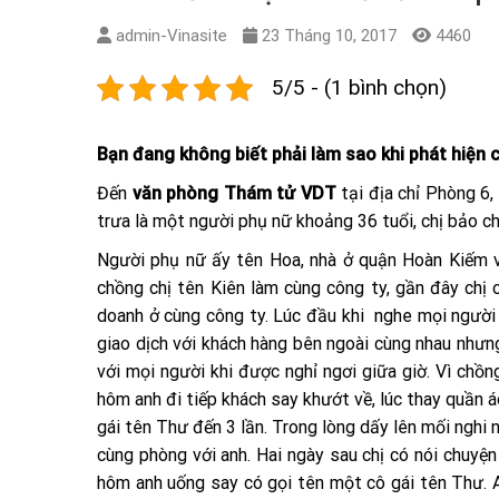
admin-Vinasite
23 Tháng 10, 2017
4460
5/5 - (1 bình chọn)
Bạn đang không biết phải làm sao khi phát hiện 
Đến
văn
phòng Thám tử VDT
tại địa chỉ Phòng 6
trưa là một người phụ nữ khoảng 36 tuổi, chị bảo ch
Người phụ nữ ấy tên Hoa, nhà ở quận Hoàn Kiếm v
chồng chị tên Kiên làm cùng công ty, gần đây chị 
doanh ở cùng công ty. Lúc đầu khi nghe mọi người t
giao dịch với khách hàng bên ngoài cùng nhau nhưn
với mọi người khi được nghỉ ngơi giữa giờ. Vì chồn
hôm anh đi tiếp khách say khướt về, lúc thay quần á
gái tên Thư đến 3 lần. Trong lòng dấy lên mối nghi 
cùng phòng với anh. Hai ngày sau chị có nói chuyện 
hôm anh uống say có gọi tên một cô gái tên Thư. Anh