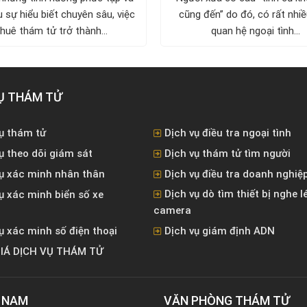
 sự hiểu biết chuyên sâu, việc
cũng đến” do đó, có rất nhi
thuê thám tử trở thành...
quan hệ ngoại tình...
Ụ THÁM TỬ
ụ thám tử
Dịch vụ điều tra ngoại tình
ụ theo dõi giám sát
Dịch vụ thám tử tìm người
vụ xác minh nhân thân
Dịch vụ điều tra doanh nghiệ
Dịch vụ dò tìm thiết bị nghe l
ụ xác minh biển số xe
camera
ụ xác minh số điện thoại
Dịch vụ giám định ADN
IÁ DỊCH VỤ THÁM TỬ
T NAM
VĂN PHÒNG ​THÁM TỬ