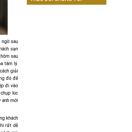
g ngờ sau
khách sạn
y hôm sau
a tâm lý.
cách giải
ứng đó để
ệp đi vào
 chụp lúc
y anh mới
ững khách
hì rất dễ