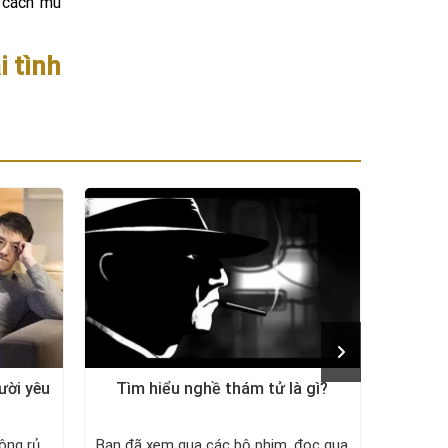
t cách mù
i tình
ười yêu
Tìm hiểu nghề thám tử là gì?
Tại s
dứ
ông rủ
Bạn đã xem qua các bộ phim, đọc qua
Phụ nữ