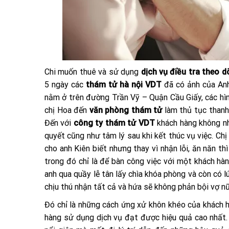
Chi muốn thuê và sử dụng
dịch vụ điều tra theo d
5 ngày các
thám tử hà nội VDT
đã có ảnh của Anh
nằm ở trên đường Trần Vỹ – Quận Cầu Giấy, các hì
chị Hoa đến
văn phòng thám tử
làm thủ tục thanh
Đến với
công ty thám tử VDT
khách hàng không nh
quyết cũng như tâm lý sau khi kết thúc vụ việc. Ch
cho anh Kiên biết nhưng thay vì nhận lỗi, ăn năn th
trong đó chỉ là để bàn công việc với một khách hà
anh qua quầy lễ tân lấy chìa khóa phòng và còn có 
chịu thú nhận tất cả và hứa sẽ không phản bội vợ nữ
Đó chỉ là những cách ứng xử khôn khéo của khách
hàng sử dụng dịch vụ đạt được hiệu quả cao nhất. 