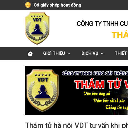
Skip
Có giấy phép hoạt động
to
content
GIỚI THIỆU
DỊCH VỤ
THIẾT 
Thám tử hà nội VDT tư vấn khi ph