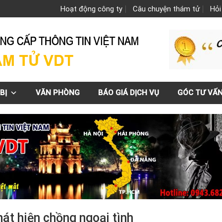
Hoạt động công ty
Câu chuyện thám tử
Hỏi
BỊ
VĂN PHÒNG
BÁO GIÁ DỊCH VỤ
GÓC TƯ VẤ
át hiện chồng ngoại tình