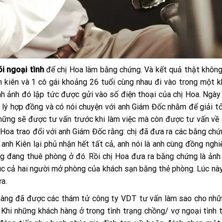
õi ngoại tình
để chị Hoa làm bằng chứng. Và kết quả thật khôn
 kiên và 1 cô gái khoảng 26 tuổi cùng nhau đi vào trong một 
nh ảnh đó lập tức được gửi vào số điện thoại của chị Hoa. Ngà
 lý hợp đồng và có nói chuyện với anh Giám Đốc nhằm để giải tỏ
ững sẽ được tư vấn trước khi làm việc mà còn được tư vấn về 
ị Hoa trao đổi với anh Giám Đốc rằng: chị đã đưa ra các bằng ch
ì anh Kiên lại phủ nhận hết tất cả, anh nói là anh cùng đồng nghi
ng đang thuê phòng ở đó. Rồi chị Hoa đưa ra bằng chứng là ảnh
lúc cả hai người mở phòng của khách sạn bằng thẻ phòng. Lúc nà
a.
 hàng đã được các thám tử công ty VDT tư vấn làm sao cho nh
Khi những khách hàng ở trong tình trạng chồng/ vợ ngoại tình t