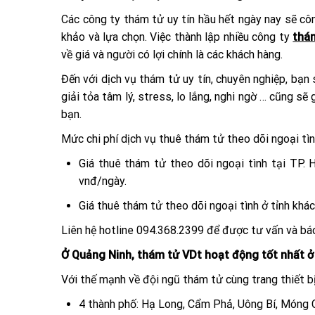
Các công ty thám tử uy tín hầu hết ngày nay sẽ cô
khảo và lựa chọn. Việc thành lập nhiều công ty
thá
về giá và người có lợi chính là các khách hàng.
Đến với dịch vụ thám tử uy tín, chuyên nghiệp, bạ
giải tỏa tâm lý, stress, lo lắng, nghi ngờ … cũng 
bạn.
Mức chi phí dịch vụ thuê thám tử theo dõi ngoại tì
Giá thuê thám tử theo dõi ngoại tình tại TP.
vnđ/ngày.
Giá thuê thám tử theo dõi ngoại tình ở tỉnh khá
Liên hệ hotline 094.368.2399 để được tư vấn và báo
Ở Quảng Ninh, thám tử VDt hoạt động tốt nhất ở
Với thế mạnh về đội ngũ thám tử cùng trang thiết b
4 thành phố: Hạ Long, Cẩm Phả, Uông Bí, Móng C