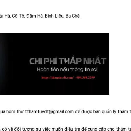
ải Hà, Cô Tô, Đầm Hà, Bình Liêu, Ba Chẽ.
 qua hòm thư tthamtuvdt@gmail.com để được ban quản lý thám 
 có về đối tượng sự việc muốn điều tra để cung cấp cho thám tử