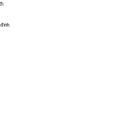
i.
đình.