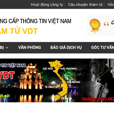
Hoạt động công ty
Câu chuyện thám tử
Hỏi
BỊ
VĂN PHÒNG
BÁO GIÁ DỊCH VỤ
GÓC TƯ VẤ