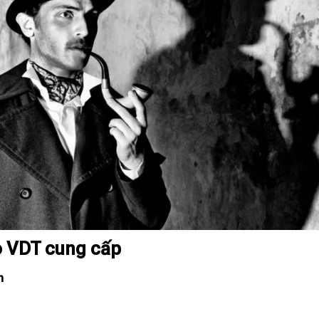
o VDT cung cấp
nh