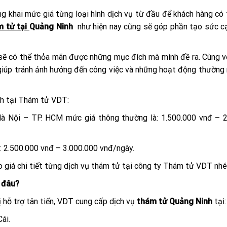
ng khai mức giá từng loại hình dịch vụ từ đầu để khách hàng có
m tử tại
Quảng Ninh
như hiện nay cũng sẽ góp phần tạo sức c
n sẽ có thể thỏa mãn được những mục đích mà mình đề ra. Cùng v
sẽ giúp tránh ảnh hưởng đến công việc và những hoạt động thường
nh tại Thám tử VDT:
 Hà Nội – TP. HCM mức giá thông thường là: 1.500.000 vnđ – 
c: 2.500.000 vnđ – 3.000.000 vnđ/ngày.
 giá chi tiết từng dịch vụ thám tử tại công ty Thám tử VDT nhé
 đâu?
ị hỗ trợ tân tiến, VDT cung cấp dịch vụ
thám tử Quảng Ninh
tại:
ái.