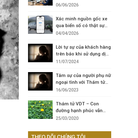
Diện Cuộc Gọi Đáng Ngờ
06/06/2026
Xác minh nguồn gốc xe
qua biển số có thật sự
cần thiết?
04/04/2026
Lời tự sự của khách hàng
trên báo khi sử dụng dịch
vụ thám tử sài gòn VDT
11/07/2024
Tâm sự của người phụ nữ
ngoại tình với Thám tử
VDT
16/06/2023
Thám tử VDT – Con
đường hạnh phúc vẫn
còn đó !
25/03/2020
THEO DÕI CHÚNG TÔI