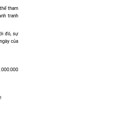
 thể tham
ạnh tranh
ới đó, sự
 ngày của
2.000.000
!