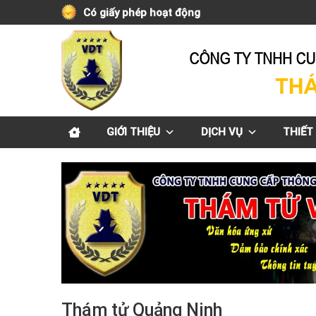
Skip
Có giấy phép hoạt động
to
content
GIỚI THIỆU
DỊCH VỤ
THIẾT 
Thám tử Quảng Ninh