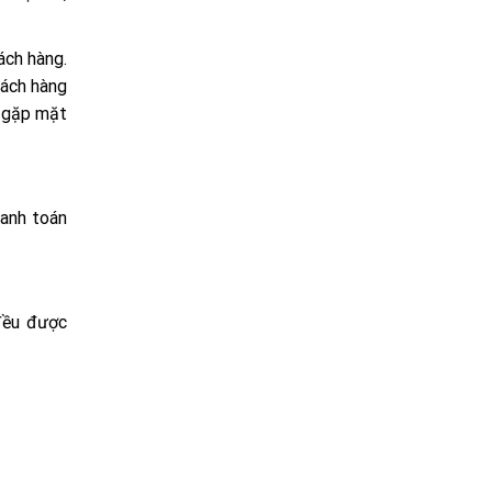
ách hàng.
hách hàng
n gặp mặt
hanh toán
đều được