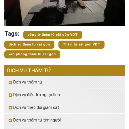
Tags:
công ty thám tử sài gòn VDT
dich vu tham tu sai gon
Thám tử sài gòn VDT
van phong tham tu sai gon
DỊCH VỤ THÁM TỬ
Dịch vụ thám tử
Dịch vụ điều tra ngoại tình
Dịch vụ theo dõi giám sát
Dịch vụ thám tử tìm người