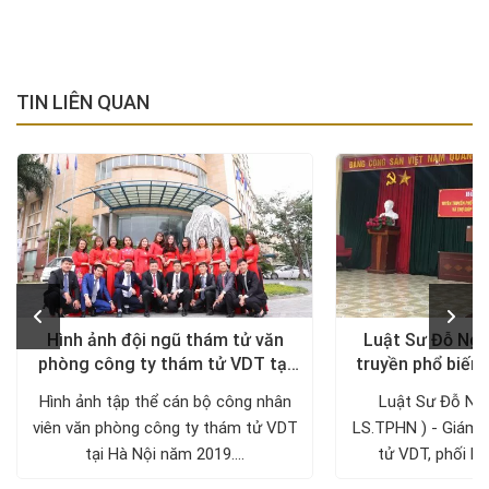
TIN LIÊN QUAN
Hình ảnh đội ngũ thám tử văn
Luật Sư Đỗ Ngọ
phòng công ty thám tử VDT tại
truyền phổ biến 
Hà Nội
giúp pháp
Hình ảnh tập thể cán bộ công nhân
Luật Sư Đỗ Ng
viên văn phòng công ty thám tử VDT
LS.TPHN ) - Giám 
tại Hà Nội năm 2019....
tử VDT, phối hợ