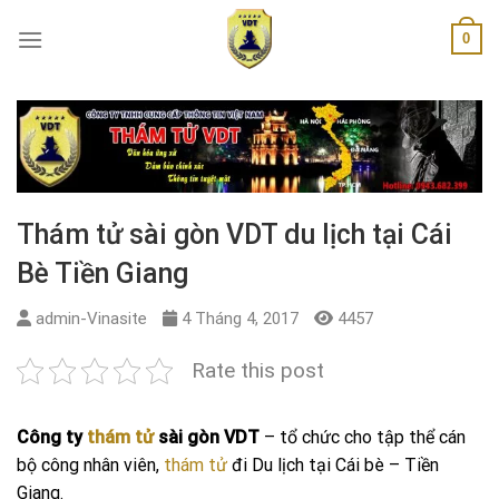
Skip
0
to
content
Thám tử sài gòn VDT du lịch tại Cái
Bè Tiền Giang
admin-Vinasite
4 Tháng 4, 2017
4457
Rate this post
Công ty
thám tử
sài gòn VDT
– tổ chức cho tập thể cán
bộ công nhân viên,
thám tử
đi Du lịch tại Cái bè – Tiền
Giang.