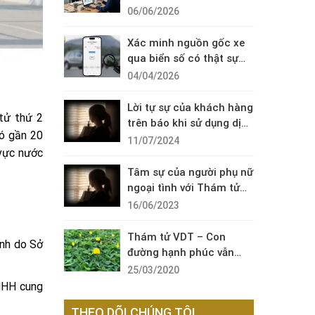
Diện Cuộc Gọi Đáng Ngờ
06/06/2026
Xác minh nguồn gốc xe
qua biển số có thật sự
cần thiết?
04/04/2026
Lời tự sự của khách hàng
tử thứ 2
trên báo khi sử dụng dịch
có gần 20
vụ thám tử sài gòn VDT
11/07/2024
 vực nước
Tâm sự của người phụ nữ
ngoại tình với Thám tử
VDT
16/06/2023
Thám tử VDT – Con
inh do Sở
đường hạnh phúc vẫn
còn đó !
25/03/2020
TNHH cung
THEO DÕI CHÚNG TÔI