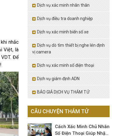
Dịch vụ xác minh nhân thân
Dịch vụ điều tra doanh nghiệp
Dịch vụ xác minh biển số xe
 khi nhắc
Dịch vụ dò tìm thiết bị nghe lén định
i Việt, là
vị camera
ử VDT. Để
!
Dịch vụ xác minh số điện thoại
Dịch vụ giám định ADN
BÁO GIÁ DỊCH VỤ THÁM TỬ
CÂU CHUYỆN THÁM TỬ
Cách Xác Minh Chủ Nhân
Số Điện Thoại Giúp Nhận