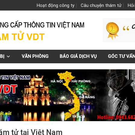
Hoạt động công ty
Câu chuyện thám tử
Hỏi
BỊ
VĂN PHÒNG
BÁO GIÁ DỊCH VỤ
GÓC TƯ VẤ
ám tử tại Việt Nam