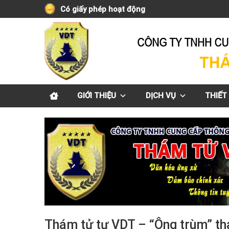
Skip
Có giấy phép hoạt động
to
content
GIỚI THIỆU
DỊCH VỤ
THIẾT 
Thám tử tư VDT – “Ông trùm” th