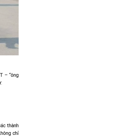
T – “ông
:
các thành
không chỉ