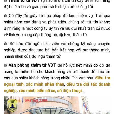
Thám tử tư VDT
tự hào là địa chỉ tin cậy để khách hàng
🔴
đặt niềm tin và giao phó trách nhiệm bởi chúng tôi:
Có đầy đủ giấy tờ hợp pháp để làm nhiệm vụ. Trải qua
🔴
nhiều năm xây dựng và phát triển, chúng tôi tự tin khẳng
định rằng là một công ty uy tín và lâu đời nhất trên cả nước
về lĩnh vực cung cấp thông tin, dịch vụ thám tử.
Sở hữu đội ngũ nhân viên với những kỹ năng chuyên
🔴
nghiệp, được đào tạo bài bản kết hợp với sự thông minh,
nhanh nhẹn của đội ngũ thám tử.
Văn phòng thám tử VDT
đã nỗ lực hết mình do đó đã
🔴
mang lại niềm tin cho khách hàng và trở thành đối tác tin
cậy của nhiều khách hàng trong nhiều lĩnh vực như:
đ
iều tra
ngoại tình
,
xác minh nhân thân
,
điều tra đối tác doanh
nghiệp
,
xác minh biển số xe, số điện thoại
….