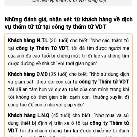
Các dịch vụ thám tử tư VDT cung cấp
Những đánh giá, nhận xét từ khách hàng về dịch
vụ thám tử tử tại công ty thám tử VDT
Khách hàng N.T.L
(30 tuổi) cho biết: “Nhờ các thám tử
tại
công ty Thám Tử VDT
, tôi đã tìm được người mẹ
của anh đã cao tuổi bị chứng mất trí đi lạc và không tìm
được đường về nhà chỉ với thời gian ngắn”.
Khách hàng D.V.Đ
(35 tuổi) cho biết: “Nhờ sử dụng dịch
vụ giám sát, theo dõi con cái từ
công ty Thám tử VDT
tôi đã an tâm hơn về sự an toàn của con mình trong khi
tôi không có thời gian bên cạnh con, thường xuyên đi
công tác để con ở nhà với giúp việc”.
Khách hàng L.N.Q
(45 tuổi) cho biết: “Nhờ mua và sử
dụng thiết bị định vị trên xe ô tô tại
công ty Thám tử
VDT
tôi đã nhanh chóng tìm lại được chiếc xe bị đánh