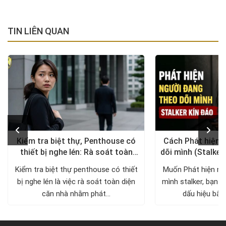
TIN LIÊN QUAN
Kiểm tra biệt thự, Penthouse có
Cách Phát hiện 
thiết bị nghe lén: Rà soát toàn
dõi mình (Stalker
diện, trả lại không gian riêng tư
xử lý a
Kiểm tra biệt thự penthouse có thiết
Muốn Phát hiện ng
bị nghe lén là việc rà soát toàn diện
mình stalker, bạn c
căn nhà nhằm phát...
dấu hiệu bất 