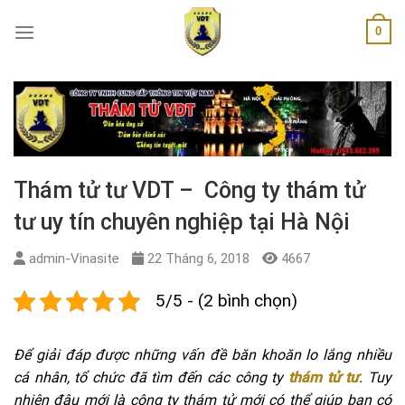
Skip
0
to
content
Thám tử tư VDT – Công ty thám tử
tư uy tín chuyên nghiệp tại Hà Nội
admin-Vinasite
22 Tháng 6, 2018
4667
5/5 - (2 bình chọn)
Để giải đáp được những vấn đề băn khoăn lo lắng nhiều
cá nhân, tổ chức đã tìm đến các công ty
thám tử tư
. Tuy
nhiên đâu mới là công ty thám tử mới có thể giúp bạn có