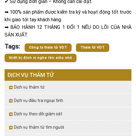
✔ Sử dụng đơn giản – Không cần cài đặt.
➡
100% sản phẩm được kiểm tra kỹ và hoạt động tốt trước
khi giao tới tay khách hàng.
➡
BẢO HÀNH 12 THÁNG 1 ĐỔI 1 NẾU DO LỖI CỦA NHÀ
SẢN XUẤT.
Tags:
Công ty thám tử VDT
Thám tử VDT
thiết bị định vị nghe lén siêu nhỏ
DỊCH VỤ THÁM TỬ
Dịch vụ thám tử
Dịch vụ điều tra ngoại tình
Dịch vụ theo dõi giám sát
Dịch vụ thám tử tìm người