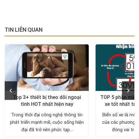
TIN LIÊN QUAN
Top 3+ thiết bị theo dõi ngoại
TOP 5 phần mềm 
tình HOT nhất hiện nay
xe tốt nhất trê
Trong thời đại công nghệ thông tin
Biển số xe là một
phát triển mạnh mẽ, cuộc sống hiện
của các phương ti
đại đã trở nên phức tạp...
đóng vai trò 