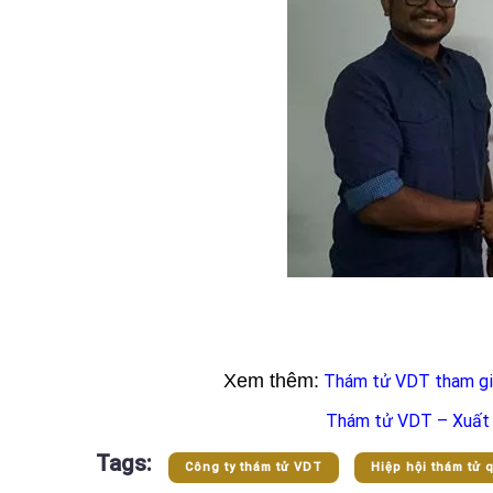
Xem thêm:
Thám tử VDT tham gia
Thám tử VDT – Xuất 
Tags:
Công ty thám tử VDT
Hiệp hội thám tử 