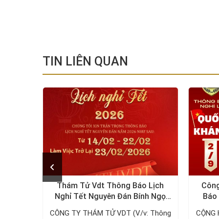
TIN LIÊN QUAN
c tổ
Thám Tử Vdt Thông Báo Lịch
Công
n quyền
Nghỉ Tết Nguyên Đán Bính Ngọ
Báo 
hám tử
2026
ÁC TỔ
CÔNG TY THÁM TỬ VDT (V/v: Thông
CỘNG 