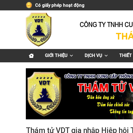
Skip
Có giấy phép hoạt động
to
content
GIỚI THIỆU
DỊCH VỤ
THIẾT 
Thám tử VDT gia nhập Hiệp hội