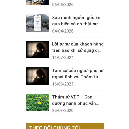
Diện Cuộc Gọi Đáng Ngờ
06/06/2026
Xác minh nguồn gốc xe
qua biển số có thật sự
cần thiết?
04/04/2026
Lời tự sự của khách hàng
trên báo khi sử dụng dịch
vụ thám tử sài gòn VDT
11/07/2024
Tâm sự của người phụ nữ
ngoại tình với Thám tử
VDT
16/06/2023
Thám tử VDT – Con
đường hạnh phúc vẫn
còn đó !
25/03/2020
THEO DÕI CHÚNG TÔI