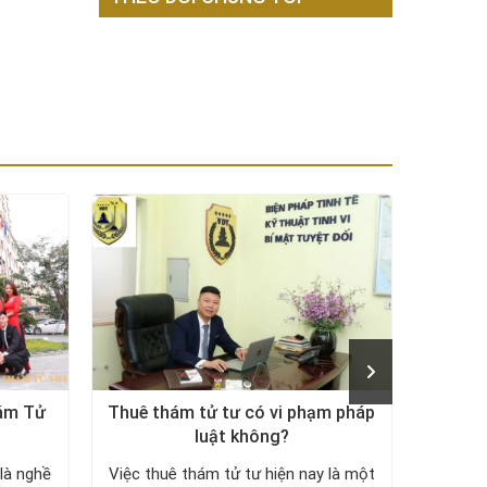
hám Tử
Thuê thám tử tư có vi phạm pháp
Công 
luật không?
– Vạch
là nghề
Việc thuê thám tử tư hiện nay là một
Công t