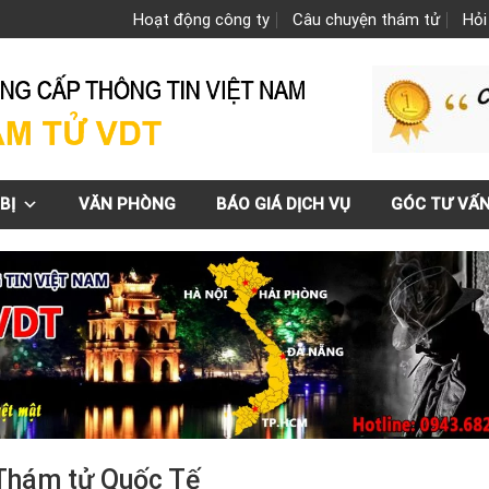
Hoạt động công ty
Câu chuyện thám tử
Hỏi
BỊ
VĂN PHÒNG
BÁO GIÁ DỊCH VỤ
GÓC TƯ VẤ
 Thám tử Quốc Tế