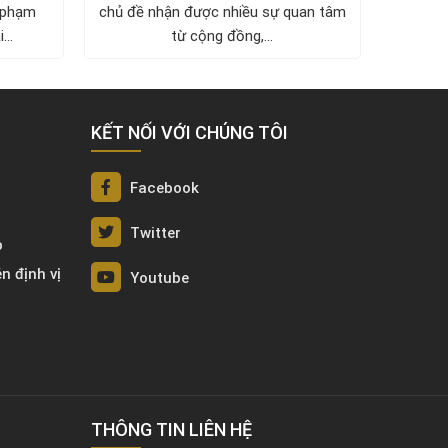
 phạm
chủ đề nhận được nhiều sự quan tâm
VIỆT 
...
từ cộng đồng,...
tử VDT
KẾT NỐI VỚI CHÚNG TÔI
Facebook
Twitter
p
én định vị
Youtube
THÔNG TIN LIÊN HỆ