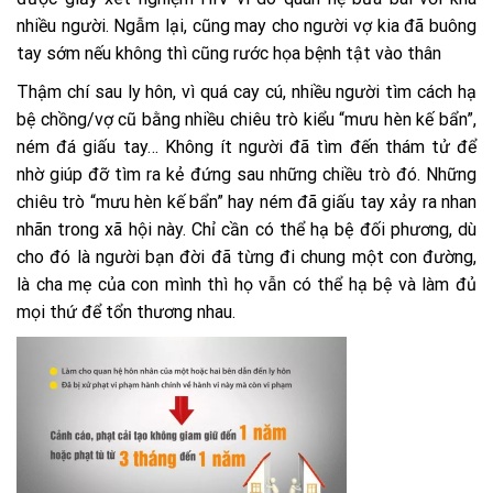
nhiều người. Ngẫm lại, cũng may cho người vợ kia đã buông
tay sớm nếu không thì cũng rước họa bệnh tật vào thân
Thậm chí sau ly hôn, vì quá cay cú, nhiều người tìm cách hạ
bệ chồng/vợ cũ bằng nhiều chiêu trò kiểu “mưu hèn kế bẩn”,
ném đá giấu tay… Không ít người đã tìm đến thám tử để
nhờ giúp đỡ tìm ra kẻ đứng sau những chiều trò đó. Những
chiêu trò “mưu hèn kế bẩn” hay ném đã giấu tay xảy ra nhan
nhãn trong xã hội này. Chỉ cần có thể hạ bệ đối phương, dù
cho đó là người bạn đời đã từng đi chung một con đường,
là cha mẹ của con mình thì họ vẫn có thể hạ bệ và làm đủ
mọi thứ để tổn thương nhau.