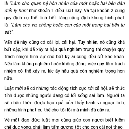
là
“Làm cho quan hệ hôn nhân của một hoặc hai bên dẫn
đến ly hôn”
như khoản 1 điều luật này. Và tại khoản 2 cũng
quy định cụ thể tình tiết tăng nặng định khung hình phạt
là:
“Làm cho vợ, chồng hoặc con của một trong hai bên tự
sát”.
Vấn đề này cũng có cái lợi, cái hại. Tuy nhiên, nó cũng khá
bất cập, khi đã xảy ra hậu quả nghiêm trọng thì chuyện quy
trách nhiệm hình sự cho bất kỳ ai cũng đều rất khó khăn.
Nếu làm không nghiêm hoặc không đúng, việc quy lầm trách
nhiệm có thể xảy ra, lúc ấy hậu quả còn nghiêm trọng hơn
nữa.
Luật mới sẽ có những tác động tích cực tới xã hội, sẽ thức
tỉnh được những người đang có lối sống sai lầm. Người ta
sẽ nhận thức được hậu quả của thấy hành vi ngoại tình,
những hình phạt cụ thể cho tội lỗi mà mình đã gây ra.
Về mặt đạo đức, luật mới cũng giúp con người biết kiềm
chế dục vọng, phải làm tấm gương tốt cho con cái noi theo.