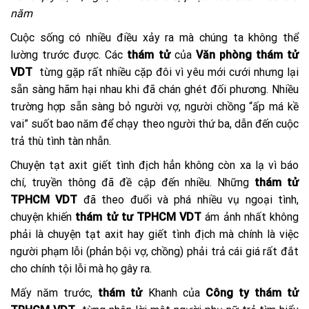
năm
Cuộc sống có nhiều điều xảy ra mà chúng ta không thể
lường trước được. Các
thám tử
của
Văn phòng thám tử
VDT
từng gặp rất nhiều cặp đôi vì yêu mới cưới nhưng lại
sẵn sàng hãm hại nhau khi đã chán ghét đối phương. Nhiều
trường hợp sẵn sàng bỏ người vợ, người chồng “ấp má kề
vai” suốt bao năm để chạy theo người thứ ba, dẫn đến cuộc
trả thù tình tàn nhẫn.
Chuyện tạt axit giết tình địch hẳn không còn xa lạ vì báo
chí, truyền thông đã đề cập đến nhiều. Những
thám tử
TPHCM VDT
đã theo đuổi và phá nhiều vụ ngoại tình,
chuyện khiến
thám tử tư TPHCM VDT
ám ảnh nhất không
phải là chuyện tạt axit hay giết tình địch mà chính là việc
người phạm lỗi (phản bội vợ, chồng) phải trả cái giá rất đắt
cho chính tội lỗi mà họ gây ra.
Mấy năm trước,
thám tử
Khanh của
Công ty thám tử