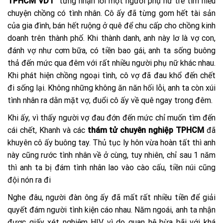
TPHCM VDT
từng nhận lời một người phụ nữ trẻ tìm hiểu
chuyện chồng có tình nhân. Cô ấy đã từng gom hết tài sản
của gia đình, bán hết ruộng ở quê để chu cấp cho chồng kinh
doanh trên thành phố. Khi thành danh, anh này lơ là vợ con,
đánh vợ như cơm bữa, có tiền bao gái, anh ta sống buông
thả đến mức qua đêm với rất nhiều người phụ nữ khác nhau.
Khi phát hiện chồng ngoại tình, cô vợ đã đau khổ đến chết
đi sống lại. Không những không ăn năn hối lỗi, anh ta còn xúi
tình nhân ra dằn mặt vợ, đuổi cô ấy về quê ngay trong đêm.
Khi ấy, vì thấy người vợ đau đớn đến mức chỉ muốn tìm đến
cái chết, Khanh và các
thám tử chuyên nghiệp TPHCM
đã
khuyên cô ấy buông tay. Thủ tục ly hôn vừa hoàn tất thì anh
này cũng rước tình nhân về ở cùng, tuy nhiên, chỉ sau 1 năm
thì anh ta bị đám tình nhân lao vào cào cấu, tiền núi cũng
đội nón ra đi
Nghe đâu, người đàn ông ấy đã mất rất nhiều tiền để giải
quyết đám người tình kiện cáo nhau. Năm ngoái, anh ta nhận
được giấy xét nghiệm HIV vì do quan hệ bừa bãi với khá