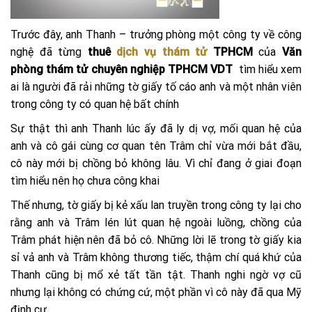
Trước đây, anh Thanh – trưởng phòng một công ty về công
nghệ đã từng
thuê
dịch vụ thám tử
TPHCM
của
Văn
phòng thám tử chuyên nghiệp TPHCM VDT
tìm hiểu xem
ai là người đã rải những tờ giấy tố cáo anh và một nhân viên
trong công ty có quan hệ bất chính
Sự thật thì anh Thanh lúc ấy đã ly dị vợ, mối quan hệ của
anh và cô gái cùng cơ quan tên Trâm chỉ vừa mới bắt đầu,
cô này mới bị chồng bỏ không lâu. Vì chỉ đang ở giai đoạn
tìm hiểu nên họ chưa công khai
Thế nhưng, tờ giấy bị kẻ xấu lan truyền trong công ty lại cho
rằng anh và Trâm lén lút quan hệ ngoài luồng, chồng của
Trâm phát hiện nên đã bỏ cô. Những lời lẽ trong tờ giấy kia
sỉ vả anh và Trâm không thương tiếc, thậm chí quá khứ của
Thanh cũng bị mổ xẻ tất tần tật. Thanh nghi ngờ vợ cũ
nhưng lại không có chứng cứ, một phần vì cô này đã qua Mỹ
định cư