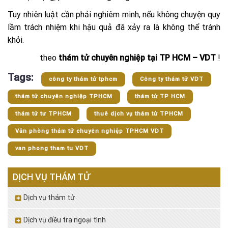
Tuy nhiên luật cần phải nghiêm minh, nếu không chuyện quy
lầm trách nhiệm khi hậu quả đã xảy ra là không thể tránh
khỏi.
theo
thám tử chuyên nghiệp tại TP HCM – VDT
!
Tags:
công ty thám tử tphcm
Công ty thám tử VDT
thám tử chuyên nghiệp TPHCM
thám tử TP HCM
thám tử tư TPHCM
thuê dịch vụ thám tử TPHCM
Văn phòng thám tử chuyên nghiệp TPHCM VDT
van phong tham tu VDT
DỊCH VỤ THÁM TỬ
Dịch vụ thám tử
Dịch vụ điều tra ngoại tình