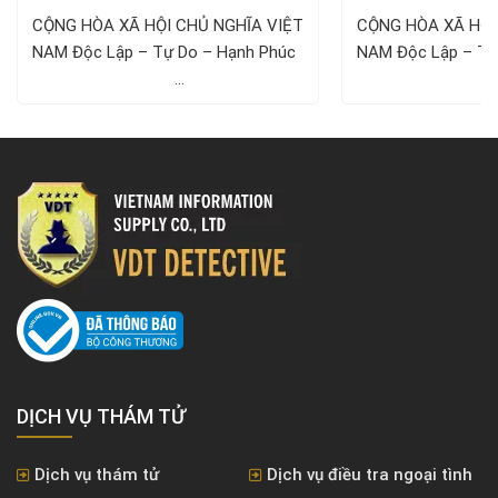
Công ty Thám tử VDT năm 2024
1/5/
CỘNG HÒA XÃ HỘI CHỦ NGHĨA VIỆT
CỘNG HÒA XÃ HỘI
NAM Độc Lập – Tự Do – Hạnh Phúc ­­­­­­­­­­­­­­­­­­­­
NAM Độc Lập – Tự Do – Hạnh 
...
..
DỊCH VỤ THÁM TỬ
Dịch vụ thám tử
Dịch vụ điều tra ngoại tình