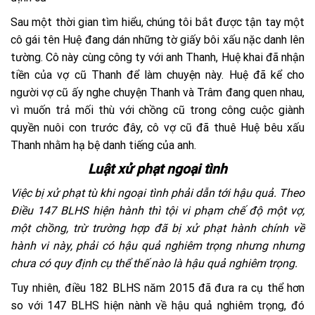
Sau một thời gian tìm hiểu, chúng tôi bắt được tận tay một
cô gái tên Huệ đang dán những tờ giấy bôi xấu nặc danh lên
tường. Cô này cùng công ty với anh Thanh, Huệ khai đã nhận
tiền của vợ cũ Thanh để làm chuyện này. Huệ đã kể cho
người vợ cũ ấy nghe chuyện Thanh và Trâm đang quen nhau,
vì muốn trả mối thù với chồng cũ trong công cuộc giành
quyền nuôi con trước đây, cô vợ cũ đã thuê Huệ bêu xấu
Thanh nhằm hạ bệ danh tiếng của anh.
Luật xử phạt ngoại tình
Việc bị xử phạt tù khi ngoại tình phải dẫn tới hậu quả.
Theo
Điều 147 BLHS hiện hành thì tội vi phạm chế độ một vợ,
một chồng, trừ trường hợp đã bị xử phạt hành chính về
hành vi này, phải có hậu quả nghiêm trọng nhưng nhưng
chưa có quy định cụ thể thế nào là hậu quả nghiêm trọng.
Tuy nhiên, điều 182 BLHS năm 2015 đã đưa ra cụ thể hơn
so với 147 BLHS hiện nành về hậu quả nghiêm trọng, đó