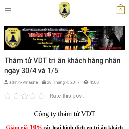
Skip
0
to
content
Thám tử VDT tri ân khách hàng nhân
ngày 30/4 và 1/5
admin-Vinasite
28 Tháng 4, 2017
4500
Rate this post
Công ty thám tử VDT
10
Giảm giá
%
các loại hình dịch vụ tri ân khách