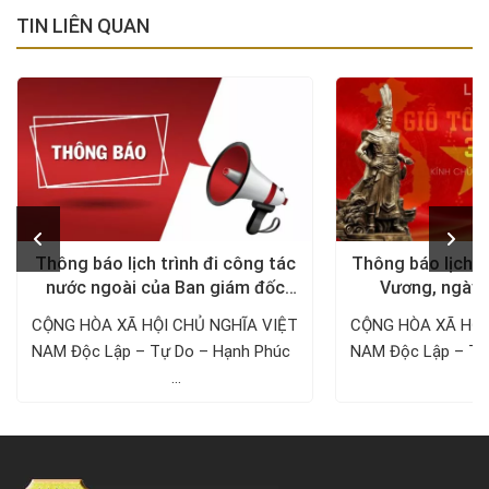
TIN LIÊN QUAN
Thông báo lịch trình đi công tác
Thông báo lịch n
nước ngoài của Ban giám đốc
Vương, ngày 
Công ty Thám tử VDT năm 2024
1/5/
CỘNG HÒA XÃ HỘI CHỦ NGHĨA VIỆT
CỘNG HÒA XÃ HỘI
NAM Độc Lập – Tự Do – Hạnh Phúc ­­­­­­­­­­­­­­­­­­­­
NAM Độc Lập – Tự Do – Hạnh 
...
..