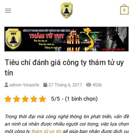
Skip
0
to
content
Tiêu chí đánh giá công ty thám tử uy
tín
admin-Vinasite
27 Tháng 6, 2017
4536
5/5 - (1 bình chọn)
Trong thời đại mà công nghệ thông tin phát triển, vấn đề
an ninh cá nhân được nhiều người coi trọng, việc lựa chọn
một công ty
thám tử uy tín
sẽ giúp bạn nhận được dịch vụ