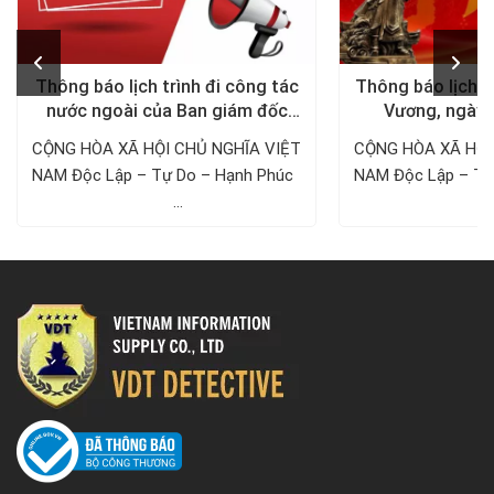
Thông báo lịch trình đi công tác
Thông báo lịch n
nước ngoài của Ban giám đốc
Vương, ngày 
Công ty Thám tử VDT năm 2024
1/5/
CỘNG HÒA XÃ HỘI CHỦ NGHĨA VIỆT
CỘNG HÒA XÃ HỘI
NAM Độc Lập – Tự Do – Hạnh Phúc ­­­­­­­­­­­­­­­­­­­­
NAM Độc Lập – Tự Do – Hạnh 
...
..