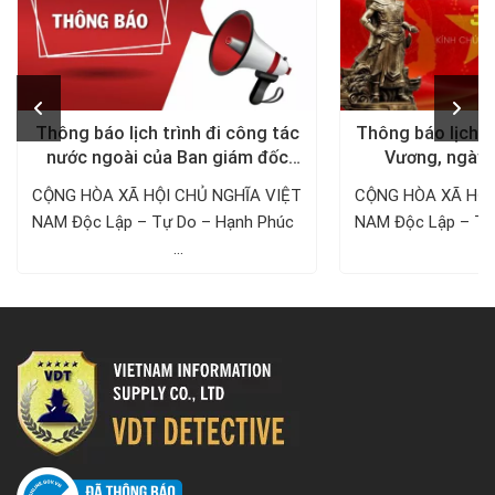
Thông báo lịch trình đi công tác
Thông báo lịch n
nước ngoài của Ban giám đốc
Vương, ngày 
Công ty Thám tử VDT năm 2024
1/5/
CỘNG HÒA XÃ HỘI CHỦ NGHĨA VIỆT
CỘNG HÒA XÃ HỘI
NAM Độc Lập – Tự Do – Hạnh Phúc ­­­­­­­­­­­­­­­­­­­­
NAM Độc Lập – Tự Do – Hạnh 
...
..