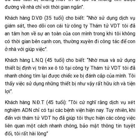
đường về nhà chỉ với thời gian ngắn”.
Khách hàng D.V.Đ (35 tuổi) cho biết: “Nhờ sử dụng dịch vụ
giám sát, theo dõi con cái từ công ty Thám tử VDT tôi đã
an tâm hơn về sự an toàn của con mình trong khi tôi không
có thời gian bên cạnh con, thường xuyên đi công tác để con
ở nhà với giúp việc”.
Khách hàng L.N.Q (45 tuổi) cho biết: “Nhờ mua và sử dụng
thiết bị định vị trên xe ô tô tại công ty Thám tử VDT tôi đã
nhanh chóng tìm lại được chiếc xe bị đánh cắp của mình. Tôi
thấy việc sử dụng những thiết bị như vậy rất hữu ích và tiện
lợi”.
Khách hàng N.Đ.T (45 tuổi): “Tôi cứ nghĩ rằng dịch vụ xét
nghiệm ADN chỉ có tại các bệnh viện hiện nay. Tuy nhiên, khi
đến với thám tử VDT họ đã giúp tôi thực hiện các công việc
liên quan một cách nhanh chóng, bảo mật thông tin tuyệt
đối, tôi rất hài lòng”