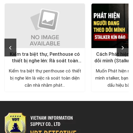
Kiểm tra biệt thự, Penthouse có
Cách Phát hiện 
thiết bị nghe lén: Rà soát toàn
dõi mình (Stalker
diện, trả lại không gian riêng tư
xử lý a
Kiểm tra biệt thự penthouse có thiết
Muốn Phát hiện ng
bị nghe lén là việc rà soát toàn diện
mình stalker, bạn c
căn nhà nhằm phát...
dấu hiệu bất 