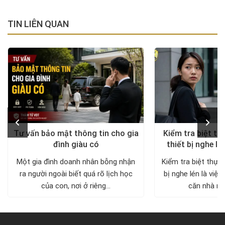
TIN LIÊN QUAN
Tư vấn bảo mật thông tin cho gia
Kiểm tra biệt th
đình giàu có
thiết bị nghe lé
diện, trả lại khô
Một gia đình doanh nhân bỗng nhận
Kiểm tra biệt thự 
ra người ngoài biết quá rõ lịch học
bị nghe lén là việc
của con, nơi ở riêng...
căn nhà nh