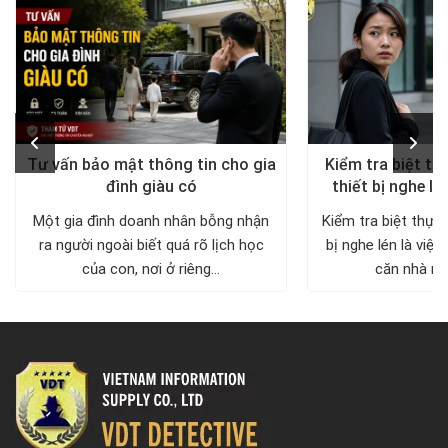
Tư vấn bảo mật thông tin cho gia
Kiểm tra biệt th
đình giàu có
thiết bị nghe lé
diện, trả lại khô
Một gia đình doanh nhân bỗng nhận
Kiểm tra biệt thự 
ra người ngoài biết quá rõ lịch học
bị nghe lén là việc
của con, nơi ở riêng...
căn nhà nh